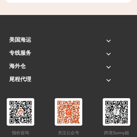
美国海运
海运拼柜
海运整柜
美国海卡
加拿大海运
专线服务
FBA专线直送
超大件专线
AWD专线
电池专线
海外仓
一件代发
FBA中转
贴标换标
拆柜/存储
尾程代理
美国清关
港口提柜
卡车派送
美国DDP/DDU
报价咨询
关注公众号
跨境Sunny姐