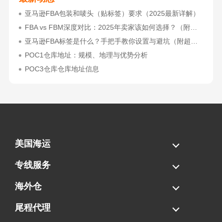
亚马逊FBA包装和唛头（贴标签）要求（2025最新详解）
FBA vs FBM深度对比：2025年卖家该如何选择？（附决策流程图）
亚马逊FBA标签是什么？手把手教你设置与避坑（附超全指南）
POC1仓库地址：规模、地理与优势分析
POC3仓库仓库地址信息
美国海运
海运拼柜
海运整柜
美国海卡
加拿大海运
专线服务
FBA专线直送
超大件专线
AWD专线
电池专线
海外仓
一件代发
FBA中转
贴标换标
拆柜/存储
尾程代理