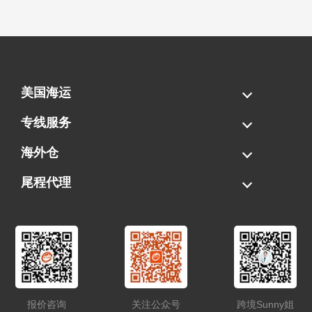
美国海运
海运拼柜
海运整柜
美国海卡
加拿大海运
专线服务
FBA专线直送
超大件专线
AWD专线
电池专线
海外仓
一件代发
FBA中转
贴标换标
拆柜/存储
尾程代理
美国清关
港口提柜
卡车派送
美国DDP/DDU
报价咨询
关注公众号
跨境Sunny姐