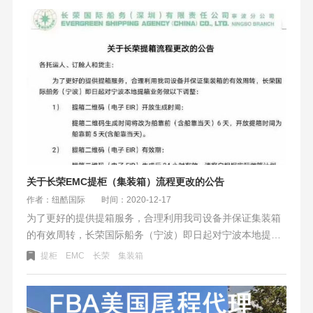
洋面，加强为强热带风暴，趋向闽浙沿海，“烟花”将以每小
时5-10公里的速度向西偏北方向移动，强度最强可达台风级
或强台风级（40-48米/秒，13-15级）。21日夜间移入东海
海面，然后逐渐向闽浙沿海靠近。
关于长荣EMC提柜（集装箱）流程更改的公告
作者：纽酷国际
时间：2020-12-17
为了更好的提供提箱服务，合理利用我司设备并保证集装箱
的有效周转，长荣国际船务（宁波）即日起对宁波本地提箱
业务做以下调整:提箱二维码生成时间将改为船靠前（含船靠
提柜
EMC
长荣
集装箱
当天）6天，开放提箱时间为船靠前5天（含船靠当天）。提
箱二维码（电子EIR）生成后24小时有效，请客户根据实际
做箱计划，合理安排合理领取空箱。生成提箱二维码（电子