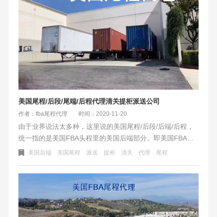
EIR）24小时内，未至指定点提领空柜，将过期失效；若提
箱生成二维码（电子EIR），但最后为实际提箱出运者，我
司后续会做舱位控管。对于非正式渠道提到的柜子，我司会
在装船前后对比，一经确认，当即做退关处理，并收取相关
费用。
美国尾程/后段/尾端/后程代理清关提柜派送公司
作者：fba尾程代理
时间：2020-11-20
由于业界说法太多种，这里说的美国尾程/后段/后端/后程，
统一指的是美国FBA头程里的美国后端部分。即美国FBA头
程里到港后到FBA入仓的这一段。为了统一叫法以下内容称
美国后端
美国尾程
派送
提柜
清关
代理
尾程
为美国尾程。