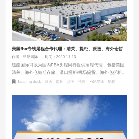
美国fba专线尾程合作代理：清关、提柜、派送、海外仓暂存等服务
作者：纽酷国际
时间：2020-11-13
纽酷国际可以为国内FBA头程同行提供尾程代理，包括美国
清关、海外仓短期存储、港口提柜/机场提货、海外仓拆柜、
卡车中转派送、UPS/Fedex打单等服务。我们这里说的尾程
Loading dock
派送
提柜
清关
代理
FBA专线
尾程
指的是fba头程里的尾端部分，也就是目的国到港后开始到
FBA入仓的这段物流操作过程。Fba的前端部分是国内集货
到美国港口的这一段，这一段的fba头程国内很多FBA货代公
司都能做到，而尾端部分就需要美国本地有海外仓和车队的
本地物流公司完成了。