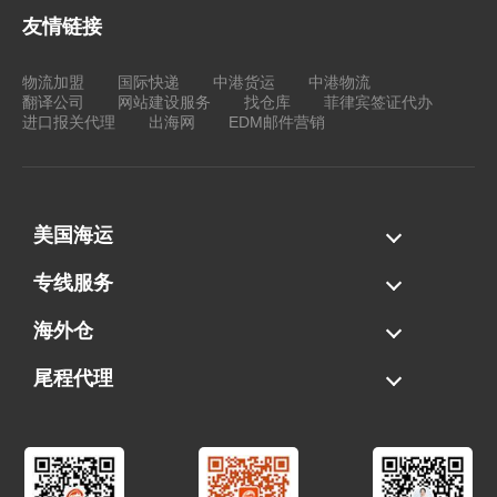
友情链接
物流加盟
国际快递
中港货运
中港物流
翻译公司
网站建设服务
找仓库
菲律宾签证代办
进口报关代理
出海网
EDM邮件营销
美国海运
海运拼柜
海运整柜
美国海卡
加拿大海运
专线服务
FBA专线直送
超大件专线
AWD专线
电池专线
海外仓
一件代发
FBA中转
贴标换标
拆柜/存储
尾程代理
美国清关
港口提柜
卡车派送
美国DDP/DDU