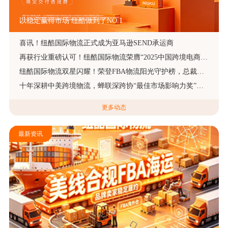
以稳定赢得市场 纽酷做到了NO.1
喜讯！纽酷国际物流正式成为亚马逊SEND承运商
再获行业重磅认可！纽酷国际物流荣膺“2025中国跨境电商物流头程物流标杆企业奖”
纽酷国际物流双星闪耀！荣登FBA物流阳光守护榜，总裁彭祖花摘得跨境物流“大航海家”桂冠
十年深耕中美跨境物流，蝉联深跨协“最佳市场影响力奖”的头部FBA物流服务商
更多动态
最新资讯