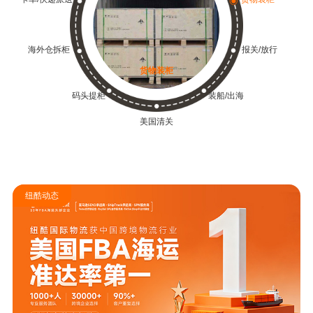
海外仓拆柜
报关/放行
报关/放行
码头提柜
装船/出海
美国清关
纽酷动态