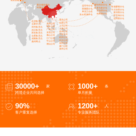
南安普顿分仓
莱比锡自营仓
蒙特利尔分仓
温哥华分仓
埃德蒙顿分仓
科隆自营仓
自多伦多分仓
西雅图分仓
卡尔加里分仓
芝加哥分仓
奥克兰分仓
新泽西分仓
休斯顿分仓
洛杉矶海外仓
萨瓦纳分仓
迈阿密分仓
青岛公司
天津集货点
合肥公司
深圳公司
石家庄点
义乌公司
福永公司
郑州集货点
上海公司
广州公司
武汉集货点
苏州公司
东莞公司
西安集货点
宁波公司
佛山公司
合肥集货点
杭州公司
江门公司
成都集货点
长沙公司
中山公司
惠州网点
福州公司
潮汕公司
厦门公司
泉州公司
30000
+
1000
+
家
条
跨境企业共同选择
单月柜量
90
%
1200
+
人
客户重复选择
专业服务团队