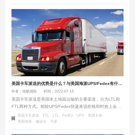
要比市面上其他公布的要快一些。纽酷国际物流供应链没有
说整体优化到极致，但能优化的环节都力争完美。可以看出
美西和部分美中FBA仓库几乎与海派时效持平，旺季更是比
海派更可靠。
美国卡车派送的优势是什么？与美国海派UPS/Fedex有什么不同？
作者：纽酷国际
时间：2022-07-15
美国卡车派送是美国本土地面运输的主要渠道，分为LTL和
FTL两种方式。相较UPS/Fedex快递来说价格和时效上会有
优势。美国卡车派送属于美国尾程的重要派送方式，在美国
美国卡车派送
FTL
LTL
FedEx
UPS
美国卡派
清关完成后，拖柜到美国海外仓拆柜、分拣后由本地卡车派
美国海派
偏远仓
卡派
送到亚马逊FBA仓库或者私人地址。