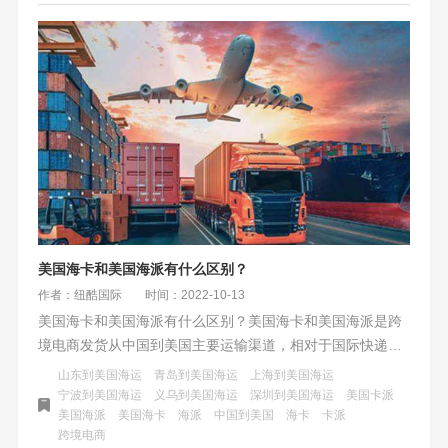
时提前至少24小时以避免被视为缺陷。此外，PO准确性要求
在95%以上，ID不相符概率低于5%。为了高效入仓，卖家们
需要确认货物PO的准确性和有效性，并核对PO对应的亚马
逊仓库与实际出货对应的仓库是否相符。对于已使用过的
PO，将无法再使用，可能导致货物滞留在海外仓并产生仓储
费用。卖家们务必重视这一政策更新，遵守要求以减少不必
要的损失。
美国海卡和美国海派有什么区别？
作者：纽酷国际
时间：2022-10-13
美国海卡和美国海派有什么区别？美国海卡和美国海派是跨
境电商发货从中国到美国主要运输渠道，相对于国际快递和
美国空运有价格的优势。适合货量较大，体积、重量大，时
山东到美国海运
青岛到美国海运
上海到美国海运
效相对没这么紧急的货物运输。美国海卡和海派都是美国海
宁波到美国海运
义乌到美国海运
深圳到美国海运
美国卡派
美国海派
美国海卡
海派
中国到美国
海卡
卡派
运的其中一种方式，它们有什么区别？以上时效以纽酷国际
跨境电商
美国海卡为参考，海卡本来就是纽酷国际的优势，整体时效