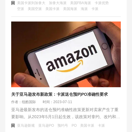
低。海派则是指将货物交付给当地的快递公司（如FedEx和
美国卡派到加拿大
加拿大海派
美国FBA海派
卡派优势
空派
美国空派
美国卡派
美国海派
海派
卡派
UPS），由快递公司进行最后的派送入仓，有单号可以追
踪，快递网点多，适合偏远仓库选择。
关于亚马逊发布新政策：卡派送仓预约PO准确性要求
作者：纽酷国际
时间：2023-07-11
亚马逊最新发布的送仓预约准确性政策更新对卖家产生了重
要影响。从2023年5月1日起生效，该政策对拿约、改约和送
仓要求更加精确，尾端货物入仓效率受到巨大影响。卖家们
亚马逊新规
亚马逊PO
预约号
PO
美国卡派
卡派
需要在取消或修改预约时提前至少72小时，并在修改PO信息