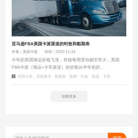
亚马逊FBA美国卡派渠道的时效和船期表
作者：美国卡派
时间：2020-11-24
今年的美国海运价格飞涨，价格每周变动都非常大，美国
FBA卡派（海运+卡车派送）的价格从半年前的
500+元/CBM，涨到了700元/CBM（不包税渠道）。对比
美国卡派
美国海卡
船期表
船期
时效
渠道
卡派
FBA空运翻倍的价格，美国卡派40%的涨幅也让亚马逊卖家
不堪重负。
加载更多