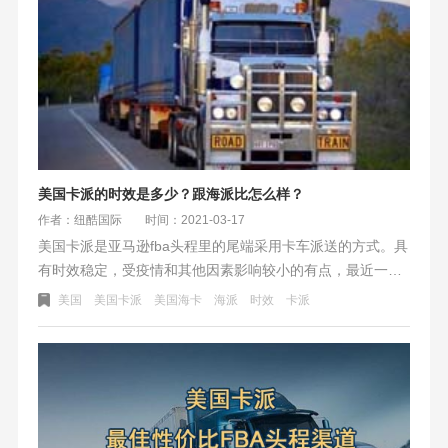
美国卡派的时效是多少？跟海派比怎么样？
作者：纽酷国际
时间：2021-03-17
美国卡派是亚马逊fba头程里的尾端采用卡车派送的方式。具
有时效稳定，受疫情和其他因素影响较小的有点，最近一段
时间更受亚马逊卖家欢迎的头程渠道。
美国
美国卡派
美国海卡
海派
时效
卡派