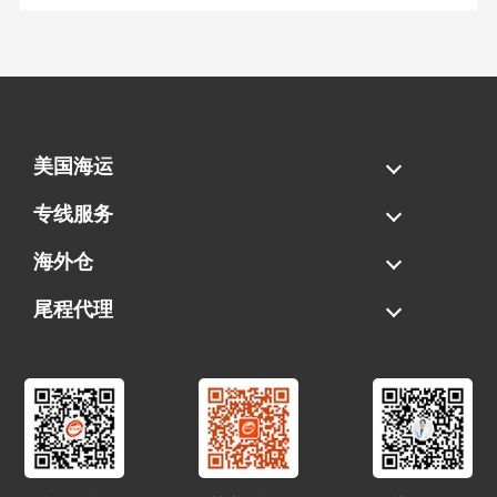
美国海运
海运拼柜
海运整柜
美国海卡
加拿大海运
专线服务
FBA专线直送
超大件专线
AWD专线
电池专线
海外仓
一件代发
FBA中转
贴标换标
拆柜/存储
尾程代理
美国清关
港口提柜
卡车派送
美国DDP/DDU