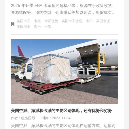
2025 年旺季 FBA 卡车预约危机凸显，根源在于政策收紧、
资源错配等。预约类型、仓库跳跃等加剧延误，断货成卖家
致命伤。破局需物流商资源整合与智能调度，如纽酷保舱保
美国卡车
卡板
卡派优势
美国卡车派送
卡车
美国卡派
柜等，卖家也应多仓分流、数据预判，让物流从成本中心变
美国海卡
海卡
卡派
为增长引擎。
美国空派、海派和卡派的主要区别体现，还有优势和劣势
作者：纽酷国际
时间：2023-11-04
美国空派、海派和卡派的主要区别体现在运输方式、运输时