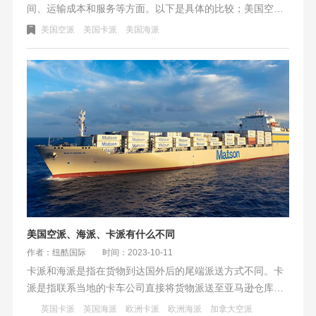
间、运输成本和服务等方面。以下是具体的比较；美国空
派、海派和卡派各有优势和劣势，以下是对它们的概括；以
美国空派
美国卡派
美国海派
上的优势和劣势是基于一般的运输情况。在实际操作中，各
种因素如货物的性质、运输距离、时效要求等都可能影响对
运输方式的选择。因此，建议在选择时综合考虑各种因素，
以选择最适合的运输方式。
美国空派、海派、卡派有什么不同
作者：纽酷国际
时间：2023-10-11
卡派和海派是指在货物到达国外后的尾端派送方式不同。卡
派是指联系当地的卡车公司直接将货物派送至亚马逊仓库，
适合大货中转入仓，对货物尺寸重量没有过多限制，丢件率
英国卡派
英国海派
欧洲卡派
欧洲海派
加拿大空派