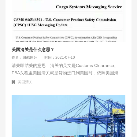
美国清关是什么意思？
作者：纽酷国际
时间：2021-07-10
清关即结关的意思，清关的英文是Customs Clearance。
FBA头程里美国清关就是货物进口到美国时，依照美国海关
相关法律规定履行的义务和相关手续的过程。美国清关完
美国清关
成，也就是此票货物已放行。可以提柜/提柜，并派送给客户/
亚马逊FBA仓库。