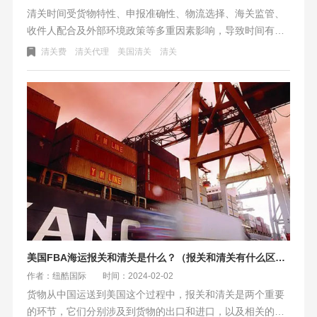
清关时间受货物特性、申报准确性、物流选择、海关监管、
收件人配合及外部环境政策等多重因素影响，导致时间有快
有慢。了解并规避这些影响因素，对于确保货物快速高效通
清关费
清关代理
美国清关
清关
过海关至关重要。
美国FBA海运报关和清关是什么？（报关和清关有什么区别）
作者：纽酷国际
时间：2024-02-02
货物从中国运送到美国这个过程中，报关和清关是两个重要
的环节，它们分别涉及到货物的出口和进口，以及相关的税