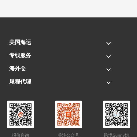
美国海运
海运拼柜
海运整柜
美国海卡
加拿大海运
专线服务
FBA专线直送
超大件专线
AWD专线
电池专线
海外仓
一件代发
FBA中转
贴标换标
拆柜/存储
尾程代理
美国清关
港口提柜
卡车派送
美国DDP/DDU
报价咨询
关注公众号
跨境Sunny姐