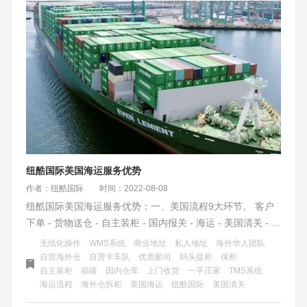
纽酷国际美国海运服务优势
作者：纽酷国际
时间：2022-08-08
纽酷国际美国海运服务优势：一、美国流程9大环节。 客户
下单 - 货物送仓 - 自主装柜 - 国内报关 - 海运 - 美国清关 - 码
头提柜 - 海外仓拆柜 - 派送入仓（签收）.二、纽酷国际专业
无纸化操作
WMS系统
商业地址
私人地址
海外华人团队
性：1.团队从业年限超10年；2.海外仓WMS智能系统；3.头
自营海外仓
自营卡车队
优质船司
码头提柜
保柜
自主装柜
箱唛
国内仓库
上门收货
一手庄家
TMS系统
程+尾程一站式物流服务；
海运流程
海外仓拆柜
美国海运
纽酷国际
美国清关