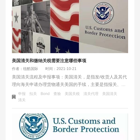
美国清关和缴纳关税需要注意哪些事项
作者：纽酷国际
时间：2021-10-21
美国清关流程及申报事项：美国清关，是指发/收货人及其代
理向海关申请办理货物通关美国的手续，主要是指报关、报
检、报关文件，运输、派送等一系列具体操作，货物通关作
申报
扣关
Bond
查验
美国关税
清关代理
美国清关
业主要流程为：开船前24小时内申报ISF 10+2、到港前3-4
清关
天清关。