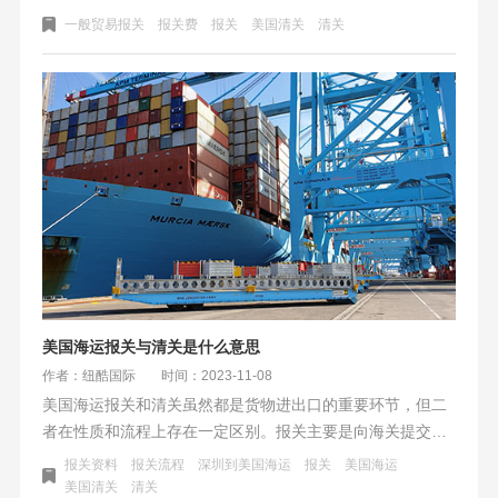
费和手续。报关是货物出口和进口的前提，清关是报关的后
一般贸易报关
报关费
报关
美国清关
清关
续；下面我们来详细了解一下报关和清关的含义和区别。
美国海运报关与清关是什么意思
作者：纽酷国际
时间：2023-11-08
美国海运报关和清关虽然都是货物进出口的重要环节，但二
者在性质和流程上存在一定区别。报关主要是向海关提交必
要的单证和信息，以完成货物合法进出口的程序，主要涉及
报关资料
报关流程
深圳到美国海运
报关
美国海运
到文书的处理和审核。而清关则是在货物到达港口后，进行
美国清关
清关