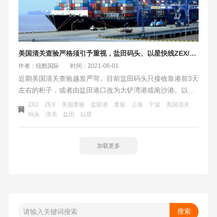
美国清关查验严格须引予重视，盐田码头、以星快线ZEX/ZX2、宁波/上海码头最新情况
作者：纽酷国际
时间：2021-06-01
近期美国清关查验越发严苛。目前盐田码头只接收靠港前3天
左右的柜子，或者由盐田港口改为大铲湾港或南沙港。以星
快线ZEX/ZX2已经出示通知：实际靠岸以码头消息为准，我
ZX2
ZEX
美国查验
盐田港
查验
上海
宁波
美国清关
司会尽力从不同的渠道获取准确的信息通知给每位客户。受
码头
清关
盐田
以星
美国目的港影响，船舶没有如期回至国内港口，导致开港时
间不断延期。
加载更多