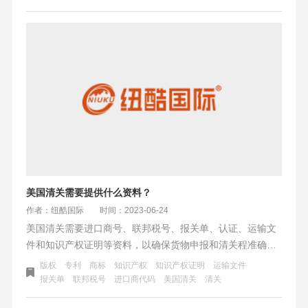
的查验、放行等程序，更侧重于实物的检查和处理。
美国清关需要提供什么资料？
作者：纽酷国际
时间：2023-06-24
美国清关需要进口商号、联邦税号、报关单、认证、运输文
件和知识产权证明等资料，以确保货物申报和清关程准确无
误，存在法律风险；同时，需要根据特殊情况和相关规定额
版权
专利
商标
知识产权
知识产权证明
运输文件
外提供相关内容证据和文件。
报关单
联邦税号
进口商代码
美国清关
清关