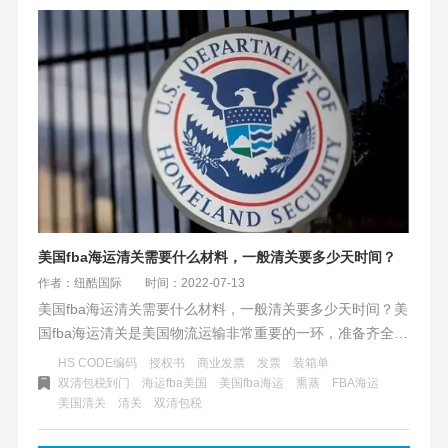
美国fba海运清关需要什么材料，一般清关要多少天时间？
作者：纽酷国际
时间：2022-07-13
美国fba海运清关需要什么材料，一般清关要多少天时间？美
国fba海运清关是美国物流运输非常重要的一环，准备齐全清
关资料和正确的流程是保证货物安全快速进口到美国关键。
HS CODE编码
授权书
商业发票
发票
装箱单
虽然说很多客户都会选择双清包税到门这种方式，当跨境电
双清包税到门
海运fba美国
美国fba海运
熏蒸
​FBA海运
美国清关
清关
双清包税
商越做越大的同时，比较货量大了之后双清包税货量成本会
相应的增加。选择自税不包清关，按方算运费的方式会节省