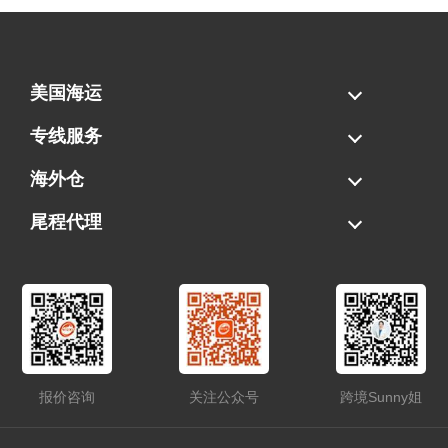
美国海运
海运拼柜
海运整柜
美国海卡
加拿大海运
专线服务
FBA专线直送
超大件专线
AWD专线
电池专线
海外仓
一件代发
FBA中转
贴标换标
拆柜/存储
尾程代理
美国清关
港口提柜
卡车派送
美国DDP/DDU
报价咨询
关注公众号
跨境Sunny姐