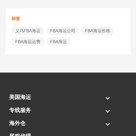
标签
义乌FBA海运
FBA海运公司
FBA海运价格
FBA海运运费
​FBA海运
美国海运
海运拼柜
海运整柜
美国海卡
加拿大海运
专线服务
FBA专线直送
超大件专线
AWD专线
电池专线
海外仓
一件代发
FBA中转
贴标换标
拆柜/存储