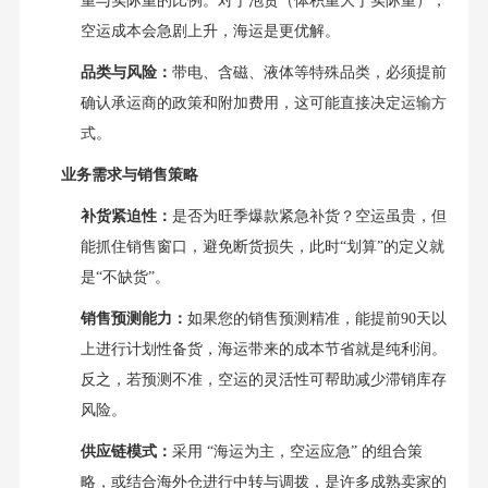
重与实际重的比例。对于泡货（体积重大于实际重），
空运成本会急剧上升，海运是更优解。
品类与风险：
带电、含磁、液体等特殊品类，必须提前
确认承运商的政策和附加费用，这可能直接决定运输方
式。
业务需求与销售策略
补货紧迫性：
是否为旺季爆款紧急补货？空运虽贵，但
能抓住销售窗口，避免断货损失，此时“划算”的定义就
是“不缺货”。
销售预测能力：
如果您的销售预测精准，能提前90天以
上进行计划性备货，海运带来的成本节省就是纯利润。
反之，若预测不准，空运的灵活性可帮助减少滞销库存
风险。
供应链模式：
采用 “海运为主，空运应急” 的组合策
略，或结合海外仓进行中转与调拨，是许多成熟卖家的