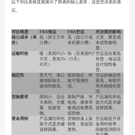
以下对比表格直观展示了两者的核心差异，这是您决策的基
石。
对比维度
FBA海运
FBA空运
对决策的影响
核心成本（单
低（按立方米
高（按公斤或
大货、重货成
价）
计费）
体积重计费）
本优势极明
显。
运输时效
慢（美西约25-
快（至美国约7
空运适合紧急
35天，美东35-
-15天）
补货，海运适
45天）
合计划性备
货。
稳定性
受天气、港口
航班稳定，时
空运的确定性
拥堵影响大，
效可预测性
更高，有助于
波动性较高。
强。
库存精细化管
理。
货物要求
限制少，适合
限制严格，对
产品属性和包
大体积、大重
电池、液体等
装方式是关键
量、低值货
敏感品收费高
选择因素。
物。
或拒收。
资金周转
产品属性和包
货物快速上架
空运能提升资
装方式是关键
销售，资金回
金周转效率，
选择因素。
笼快。
间接抵消部分
高运费。