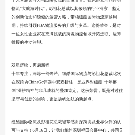
个人卓越领导力与战略贡献的高度赞誉。在风起云涌的跨境
物流“大航海时代”，彭祖花总裁以其敏锐的行业洞察、坚定
的创新信念和稳健的运营方略，带领纽酷国际物流穿越周
期，持续引领FBA物流服务的升级与变革。这份荣誉，是对
一位女性企业家在充满挑战的跨境物流领域开拓进取、运筹
帷幄的生动注脚。
双星辉映，再启新程
十年专注，淬炼一剑锋芒。纽酷国际物流与彭祖花总裁此次
在深跨协ChinaGo评选中双双折桂，是业界对纽酷“十年磨一
剑”深耕精神与非凡成就的叠加肯定。这份荣誉，既是对过往
坚守与创新的回响，更是扬帆远航的新起点。
纽酷国际物流及彭祖花总裁诚挚感谢深跨协及业界伙伴的认
可与支持！6月16日，让我们相约深圳福田会展中心，共同见