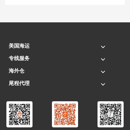
美国海运
海运拼柜
海运整柜
美国海卡
加拿大海运
专线服务
FBA专线直送
超大件专线
AWD专线
电池专线
海外仓
一件代发
FBA中转
贴标换标
拆柜/存储
尾程代理
美国清关
港口提柜
卡车派送
美国DDP/DDU