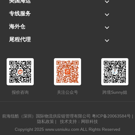
美国海运
海运拼柜
海运整柜
美国海卡
加拿大海运
专线服务
FBA专线直送
超大件专线
AWD专线
电池专线
海外仓
一件代发
FBA中转
贴标换标
拆柜/存储
尾程代理
美国清关
港口提柜
卡车派送
美国DDP/DDU
报价咨询
关注公众号
跨境Sunny姐
前海纽酷（深圳）国际物流供应链管理有限公司
粤ICP备20063584号
|
隐私政策
|
技术支持：网联科技
Copyright 2025 www.usniuku.com ALL Rights Reserved