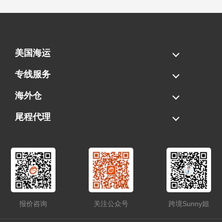
美国海运
海运拼柜
海运整柜
美国海卡
加拿大海运
专线服务
FBA专线直送
超大件专线
AWD专线
电池专线
海外仓
一件代发
FBA中转
贴标换标
拆柜/存储
尾程代理
美国清关
港口提柜
卡车派送
美国DDP/DDU
报价咨询
关注公众号
跨境Sunny姐