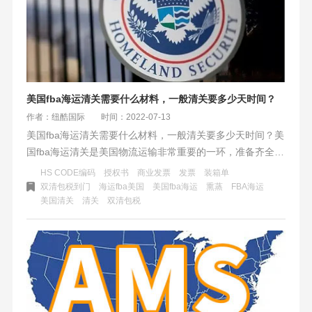
美国fba海运清关需要什么材料，一般清关要多少天时间？
作者：纽酷国际
时间：2022-07-13
美国fba海运清关需要什么材料，一般清关要多少天时间？美
国fba海运清关是美国物流运输非常重要的一环，准备齐全清
关资料和正确的流程是保证货物安全快速进口到美国关键。
HS CODE编码
授权书
商业发票
发票
装箱单
虽然说很多客户都会选择双清包税到门这种方式，当跨境电
双清包税到门
海运fba美国
美国fba海运
熏蒸
​FBA海运
美国清关
清关
双清包税
商越做越大的同时，比较货量大了之后双清包税货量成本会
相应的增加。选择自税不包清关，按方算运费的方式会节省
一些物流成本。