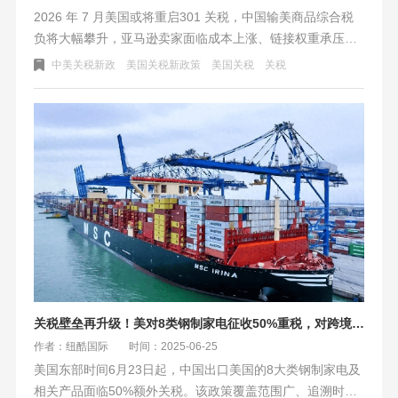
2026 年 7 月美国或将重启301 关税，中国输美商品综合税
负将大幅攀升，亚马逊卖家面临成本上涨、链接权重承压等
风险。本文明确跨境物流5 项合规标准：时效稳定、清关安
中美关税新政
美国关税新政策
美国关税
关税
全、海外仓配置、数字化透明、平台适配。纽酷国际物流凭
借自营仓网、稳定时效、专业清关与全链路服务，助力卖家
提前备货、平滑成本、稳交付，从容应对政策变局。
关税壁垒再升级！美对8类钢制家电征收50%重税，对跨境电商的影响
作者：纽酷国际
时间：2025-06-25
美国东部时间6月23日起，中国出口美国的8大类钢制家电及
相关产品面临50%额外关税。该政策覆盖范围广、追溯时点