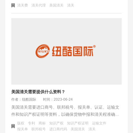
有慢。了解并规避这些影响因素，对于确保货物快速高效通
清关费
清关代理
美国清关
清关
过海关至关重要。
美国清关需要提供什么资料？
作者：纽酷国际
时间：2023-06-24
美国清关需要进口商号、联邦税号、报关单、认证、运输文
件和知识产权证明等资料，以确保货物申报和清关程准确无
误，存在法律风险；同时，需要根据特殊情况和相关规定额
版权
专利
商标
知识产权
知识产权证明
运输文件
外提供相关内容证据和文件。
报关单
联邦税号
进口商代码
美国清关
清关