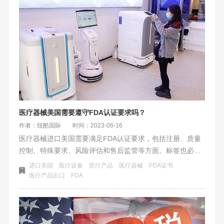
报关和清关可以确保货物的合法性，促进进出口贸易的顺利
进行。
医疗器械美国需要遵守FDA认证要求吗？
作者：纽酷国际
时间：2023-06-16
医疗器械进口美国需要满足FDA认证要求，包括注册、质量
控制、特殊要求、风险评估和售后监管等方面。标签也必须
符合要求。制造商和进口商需要制定相应的计划和措施，确
进口美国
医疗设备
医疗产品
医疗器械
FDA证书
保产品符合要求并顺利进入美国市场。
医疗产品出口
FDA