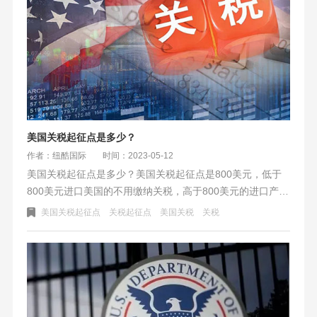
美国关税起征点是多少？
作者：纽酷国际
时间：2023-05-12
美国关税起征点是多少？美国关税起征点是800美元，低于
800美元进口美国的不用缴纳关税，高于800美元的进口产品
需要向美国海关缴纳关税。关税可以根据商品的HS编码查
美国关税起征点
关税起征点
美国关税
关税
询，一般产品的关税在2.5-25%之间。