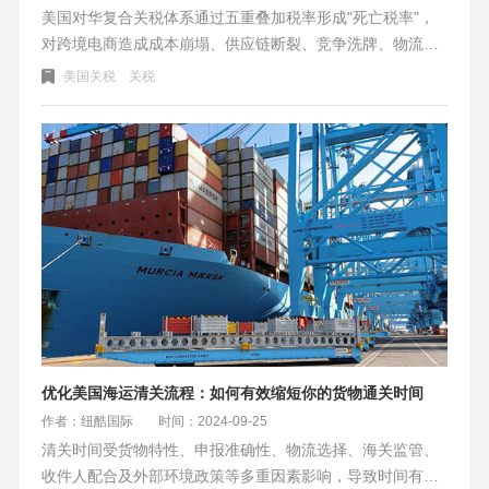
美国对华复合关税体系通过五重叠加税率形成"死亡税率"，
对跨境电商造成成本崩塌、供应链断裂、竞争洗牌、物流紊
乱四大冲击。破局之道在于创新关税转嫁公式、再造韧性供
美国关税
关税
应链、升维产品价值，行业正迈向合规成本资本化、技术护
城河深化、地缘套利常态化的新贸易秩序，适变者将以柔性
创新翻越高关税壁垒。
优化美国海运清关流程：如何有效缩短你的货物通关时间
作者：纽酷国际
时间：2024-09-25
清关时间受货物特性、申报准确性、物流选择、海关监管、
收件人配合及外部环境政策等多重因素影响，导致时间有快