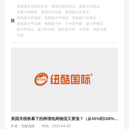
严，但有豁免条款。中国卖家直面成本风暴，需优化供应链
美国清关关税起征点
美国关税起征点
美国大件海运
与物流策略。纽酷国际物流提供专业超大件海运方案，助力
美国大件物流
美国大件运输
美国超大件海卡
美国超大件海派
美国超大件物流
美国超大件海运
卖家大件出海。
美国超大件运输
美国超大件
大件货专线
超大件物流
超大件海运
超大件专线
超长超大件
大件货
美国关税
关税
美国关税铁幕下的跨境电商物流又要涨？（从45%到108%的叠加绞杀）
作者：纽酷国际
时间：2025-04-03