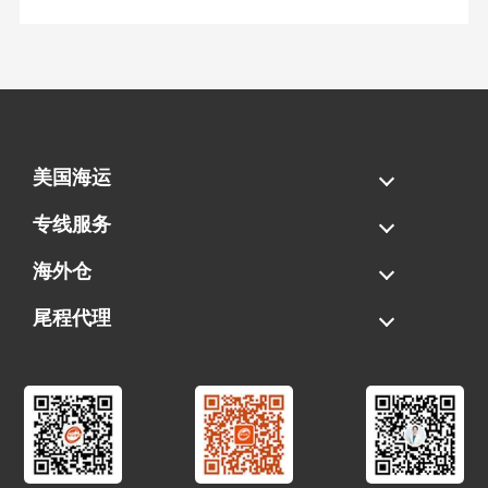
美国海运
海运拼柜
海运整柜
美国海卡
加拿大海运
专线服务
FBA专线直送
超大件专线
AWD专线
电池专线
海外仓
一件代发
FBA中转
贴标换标
拆柜/存储
尾程代理
美国清关
港口提柜
卡车派送
美国DDP/DDU