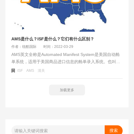
AMS是什么？ISF是什么？它们有什么区别？
作者：纽酷国际
时间：2022-03-29
AMS英文全称是Automated Manifest System是美国自动舱
单系统，适用于美国商品进口信息的舱单录入系统。也叫美
国反恐舱单系统。ISF英文全称是Importer Security Filing,是
ISF
AMS
清关
美国进口安全申报的意思，也有叫10+2申报。进口美国商品
在装船前24小时需要向美国海关申报，除AMS意外的12项信
息。其中10项信息由进口商、货代、船司发送，两位2项是
加载更多
船司附送数据。