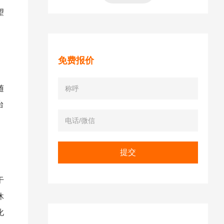
望
免费报价
随
台
于
休
化