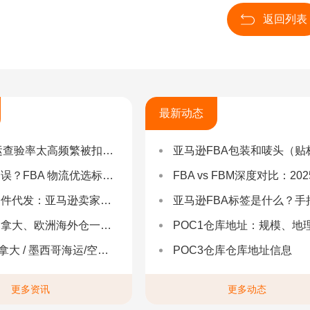
返回列表
最新动态
率太高频繁被扣货，如何选择低查验物流货代？
亚马逊FBA包装和唛头（贴标签）要求（2025最新详
 物流优选标准：自营仓 + 自有车队是核心硬指标
FBA vs FBM深度对比：2025年卖家该如何选择？（附决策流程
：亚马逊卖家合规履约与长效增长解决方案
亚马逊FBA标签是什么？手把手教你设置与避坑（附超全指
拿大、欧洲海外仓一件代发
POC1仓库地址：规模、地理与优势分
 墨西哥海运/空运 | 多国海运一站式解决方案
POC3仓库仓库地址信息
更多资讯
更多动态