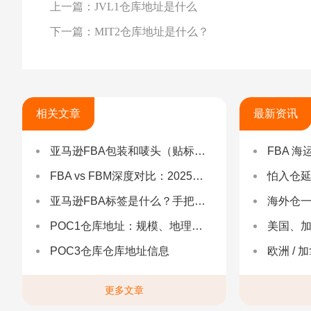
上一篇：JVL1仓库地址是什么
下一篇：MIT2仓库地址是什么？
相关文章
最新资讯
亚马逊FBA包装和唛头（贴标签）要求（2025最新详解）
FBA 海运查验
FBA vs FBM深度对比：2025年卖家该如何选择？（附决策流程图）
怕入仓延误？FBA
亚马逊FBA标签是什么？手把手教你设置与避坑（附超全指南）
海外仓一件代发
POC1仓库地址：规模、地理与优势分析
美国、加
POC3仓库仓库地址信息
欧洲 / 加拿大 /
更多文章