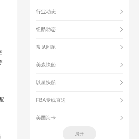
行业动态
纽酷动态
位
常见问题
空
等
美森快船
以星快船
配
FBA专线直送
美国海卡
展开
提