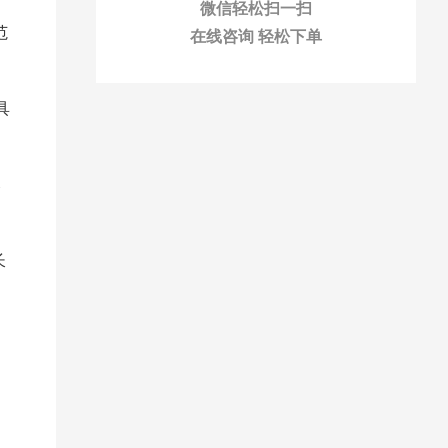
微信轻松扫一扫
范
在线咨询 轻松下单
具
比
长