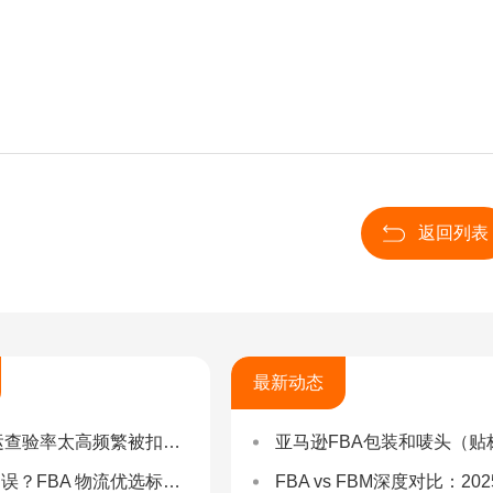
返回列表
最新动态
率太高频繁被扣货，如何选择低查验物流货代？
亚马逊FBA包装和唛头（贴标签）要求（2025最新详
 物流优选标准：自营仓 + 自有车队是核心硬指标
FBA vs FBM深度对比：2025年卖家该如何选择？（附决策流程