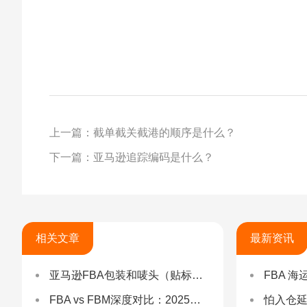
上一篇：截单截关截港的顺序是什么？
下一篇：亚马逊追踪编码是什么？
相关文章
最新资讯
亚马逊FBA包装和唛头（贴标签）要求（2025最新详解）
FBA 海运查验
FBA vs FBM深度对比：2025年卖家该如何选择？（附决策流程图）
怕入仓延误？FBA