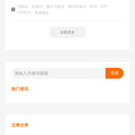
Estimated Time of Arrival的英文缩写，指预计到港时间；
开船日
到港日
预计开船日
预计到港日
ETD
ETA
ETD是ESTIMATED TIME OF DEPARTURE，指预计离港时
COSCO
美国海运
间。
加载更多
热门资讯
文章分类