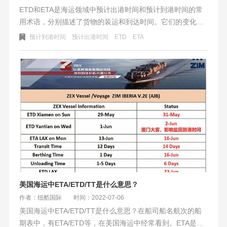
ETD和ETA是海运领域中预计出港时间和预计到港时间的常
用术语，分别描述了货物的装运和到达时间。它们的变化会
受到许多因素的影响，包括天气、海况、政治因素等。准确
预计到港时间
预计出港时间
ETD
ETA
预估ETD和ETA对货主具有重要意义，可以协助货主控制成
本和提高运输效率。行业内也会将准确性和保证性作为衡量
货代公司、航运公司和船舶运输业务流程的标准之一。
美国海运中ETA/ETD/TT是什么意思？
作者：纽酷国际
时间：2022-07-06
美国海运中ETA/ETD/TT是什么意思？在船司船名航次的船
期表中，有ETA/ETD等，在美国海运中经常看到。ETA是