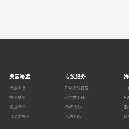
美国海运
专线服务
海
海运拼柜
FBA专线直送
一
海运整柜
超大件专线
F
美国海卡
AWD专线
贴
加拿大海运
电池专线
拆