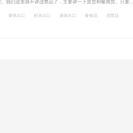
货。我们这里就不讲违禁品了，主要讲一下普货和敏感货。只要
分开来，剩下的就是普货了。
膏体出口
粉末出口
液体出口
奢侈品
违禁品