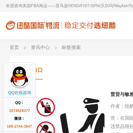
欢迎咨询美国FBA海运——亚马逊SEND/FIST/SPN/沃尔玛/Wayfair/
首页
资讯中心
标签搜索
膏体出口
QQ在线咨询
普货与敏
QQ：
作者：纽
2674628377
答：在国
微信：
违禁品很
189-2744-3847