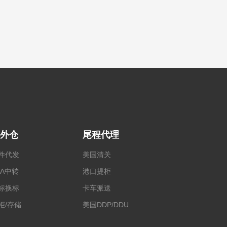
外仓
尾程代理
件代发
美国清关
BA中转
港口提柜
标换标
卡车派送
柜/存储
美国DDP/DDU