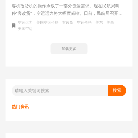
客机改货机的操作承载了一部分货运需求。现在民航局叫
停“客改货”，空运运力将大幅度减缩。日前，民航局召开
了“客改货”航班运行宣贯会，规范“客改货”航班客舱载货标
空运运力
美国空运价格
客改货
空运价格
美东
美西
准，要求客舱禁止载运非防疫物品。自2022年1月1日起，仅
美国空运
允许在客舱内装载防疫相关物品，具体由承运人建立货物的
白名单制度，明确可载运的防疫物资品名。
加载更多
热门资讯