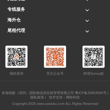
海运拼柜
海运整柜
美国海卡
加拿大海运
专线服务
FBA专线直送
超大件专线
AWD专线
电池专线
海外仓
一件代发
FBA中转
贴标换标
拆柜/存储
尾程代理
美国清关
港口提柜
卡车派送
美国DDP/DDU
报价咨询
关注公众号
跨境Sunny姐
前海纽酷（深圳）国际物流供应链管理有限公司
粤ICP备20063584号
|
隐私政策
|
技术支持：网联科技
Copyright 2025 www.usniuku.com ALL Rights Reserved