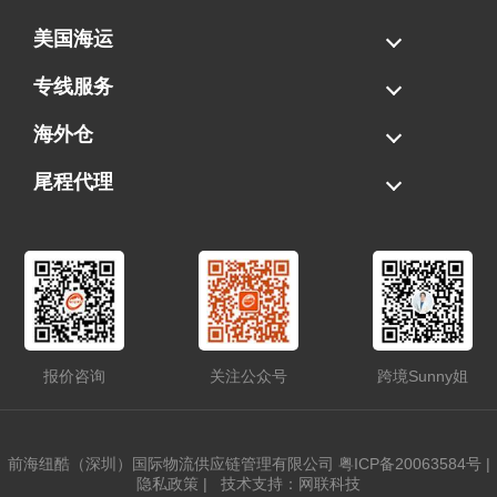
美国海运
海运拼柜
海运整柜
美国海卡
加拿大海运
专线服务
FBA专线直送
超大件专线
AWD专线
电池专线
海外仓
一件代发
FBA中转
贴标换标
拆柜/存储
尾程代理
美国清关
港口提柜
卡车派送
美国DDP/DDU
报价咨询
关注公众号
跨境Sunny姐
前海纽酷（深圳）国际物流供应链管理有限公司
粤ICP备20063584号
|
隐私政策
|
技术支持：网联科技