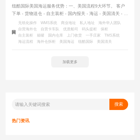
纽酷国际美国海运服务优势：一、美国流程9大环节。 客户
下单 - 货物送仓 - 自主装柜 - 国内报关 - 海运 - 美国清关 - 码
头提柜 - 海外仓拆柜 - 派送入仓（签收）.二、纽酷国际专业
无纸化操作
WMS系统
商业地址
私人地址
海外华人团队
性：1.团队从业年限超10年；2.海外仓WMS智能系统；3.头
自营海外仓
自营卡车队
优质船司
码头提柜
保柜
自主装柜
箱唛
国内仓库
上门收货
一手庄家
TMS系统
程+尾程一站式物流服务；
海运流程
海外仓拆柜
美国海运
纽酷国际
美国清关
加载更多
热门资讯