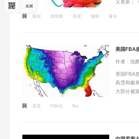
又更新；《
版权
加班船
美亚
侵权
爆仓
美国FBA
作者：纽
美国FBA
风雪和极
大部分被延
美亚
FBA仓
fba
中国卖家