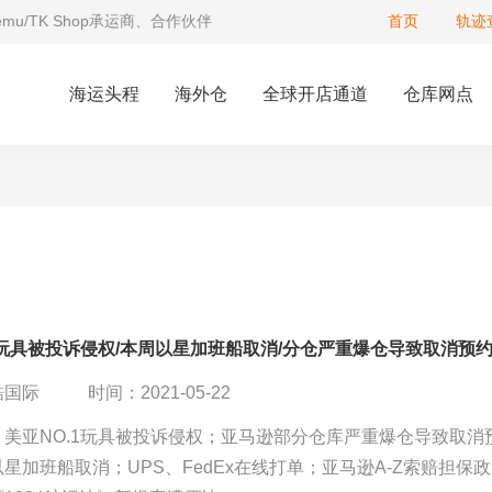
Temu/TK Shop承运商、合作伙伴
首页
轨迹
海运头程
海外仓
全球开店通道
仓库网点
1玩具被投诉侵权/本周以星加班船取消/分仓严重爆仓导致取消预
酷国际
时间：2021-05-22
：美亚NO.1玩具被投诉侵权；亚马逊部分仓库严重爆仓导致取消
星加班船取消；UPS、FedEx在线打单；亚马逊A-Z索赔担保