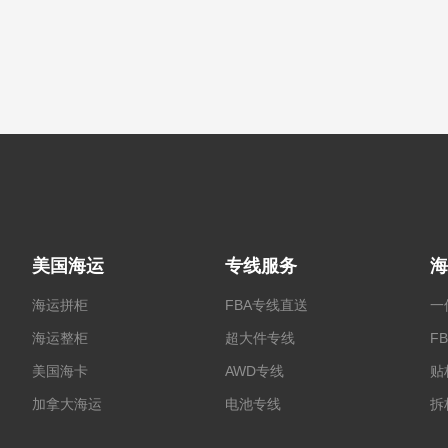
美国海运
专线服务
海
海运拼柜
FBA专线直送
一
海运整柜
超大件专线
F
美国海卡
AWD专线
贴
加拿大海运
电池专线
拆