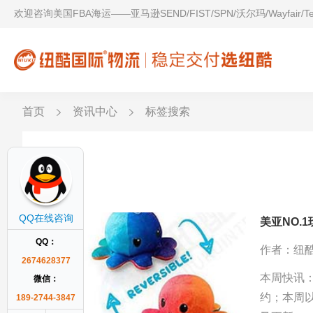
欢迎咨询美国FBA海运——亚马逊SEND/FIST/SPN/沃尔玛/Wayfair/
首页
资讯中心
标签搜索
美亚
QQ在线咨询
美亚NO.
QQ：
作者：纽
2674628377
本周快讯
微信：
约；本周以
189-2744-3847