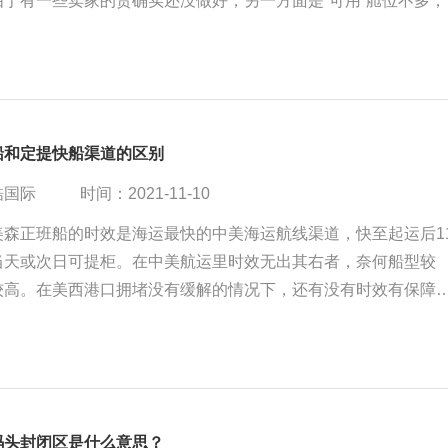
由于有一些卖家的货确实还没做好；另一方面是“可用”舱位不多，
用提柜比较快的航线或者船司。
船和定提快船渠道的区别
酷国际
时间：2021-11-10
美森正班船的时效是海运最快的中美海运航线渠道，快至起运后1
当天或次日可提柜。在中美航运里时效无出其右者，奈何船型较
较高。在美西港口拥堵没有缓解的情况下，还有没有时效有保障
对实惠的海运航线渠道呢？
码头封闭区是什么意思？