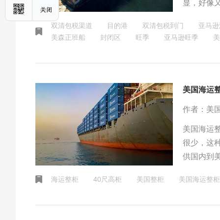
显，好像
港集装箱
双清包税渠道
目的港
双清包税到门
亚马逊
样。能根
美森正班船
封闭区
旺季
亚马逊旺季
美
里来看看
美国海运整
作者：美
美国海运整
很少，这
供国内到
FBA仓库
海运整柜
40尺高柜
美国整柜
美国海运整柜
商航线，