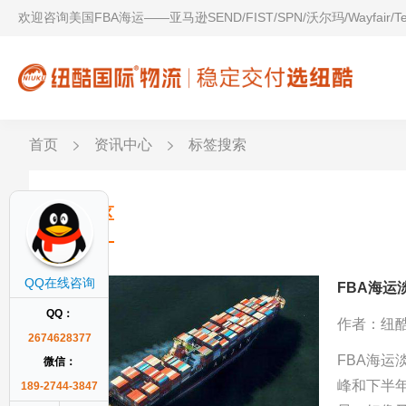
欢迎咨询美国FBA海运——亚马逊SEND/FIST/SPN/沃尔玛/Wayfair/
首页
资讯中心
标签搜索
封闭区
QQ在线咨询
FBA海
QQ：
作者：纽
2674628377
FBA海运
微信：
峰和下半
189-2744-3847