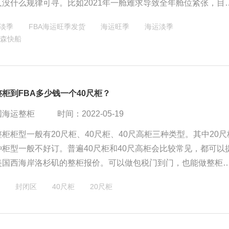
又没什么规律可寻。比如2021年一舱难求导致全年舱位紧张，目
拥堵、或进封闭区，各种延误和运费飞涨——似乎全年都是旺季
淡季
FBA海运旺季发货
海运旺季
海运淡季
据FBA海运淡季、旺季选择合适的物流渠道可以节省物流成本，
森快船
、怎么选：
柜到FBA多少钱一个40尺柜？
国海运整柜
时间：2022-05-19
柜柜型一般有20尺柜、40尺柜、40尺高柜三种类型。其中20尺
种柜型一般不好订。普遍40尺柜和40尺高柜会比较常见，都可以
美国西海岸洛杉矶的整柜报价。可以做包税门到门，也能做整柜
。最新深圳盐田 - 洛杉矶LA 40尺整柜价格是$10XX0元，船司是
封闭区
40尺柜
20尺柜
从盐田出发到洛杉矶港口全程16天船期。