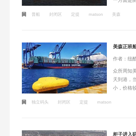
一方面是
般都在选
普船
封闭区
定提
matson
美森
美森正班
作者：纽
众所周知
天到港，
小，价格
价格又相
独立码头
封闭区
定提
matson
柜子进入