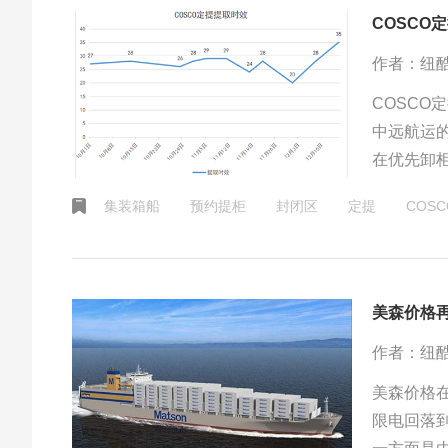
COSC
作者：纽
COSCO
中远航运
在优先卸
华东（上
集装箱船
预约提柜
封闭区
定提
COSC
美森价格
作者：纽
美森价格在
限电回落到