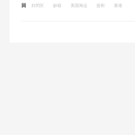
封闭区
缺箱
美国海运
提柜
塞港
会往好的