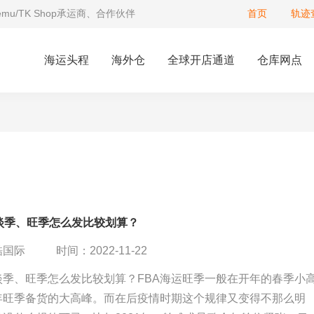
Temu/TK Shop承运商、合作伙伴
首页
轨迹
海运头程
海外仓
全球开店通道
仓库网点
运淡季、旺季怎么发比较划算？
酷国际
时间：2022-11-22
淡季、旺季怎么发比较划算？FBA海运旺季一般在开年的春季小
年旺季备货的大高峰。而在后疫情时期这个规律又变得不那么明