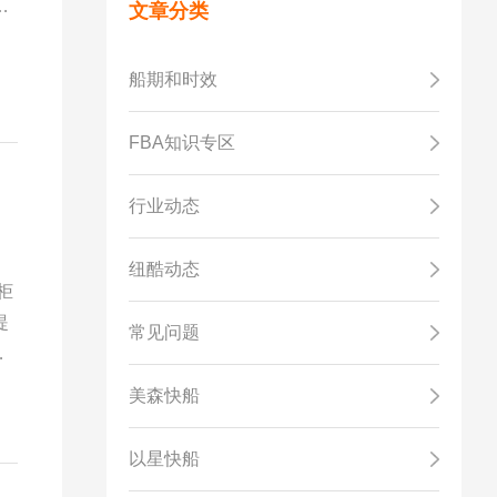
的
文章分类
一
这
船期和时效
FBA知识专区
行业动态
纽酷动态
柜
提
常见问题
送
电
美森快船
以星快船