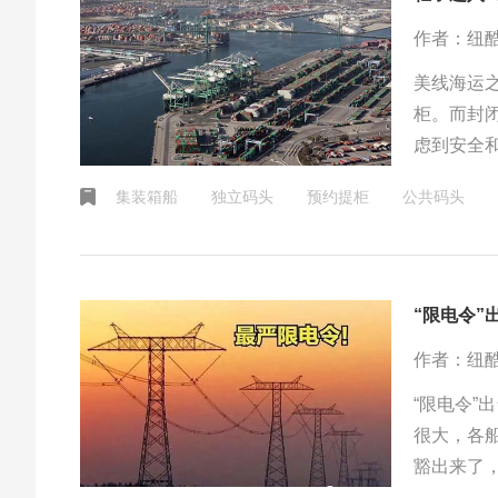
作者：纽
美线海运
柜。而封
虑到安全
提箱业务
集装箱船
独立码头
预约提柜
公共码头
箱很多那
长不好界
“限电令
作者：纽
“限电令”
很大，各
豁出来了
位多的情