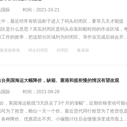
酷国际
时间：2021-10-21
之中，最近经常有听说柜子进入了码头封闭区，要等几天才能提
闭区是什么意思？其实封闭区是码头在装卸船时间的作业区域，
和工作的效率，把这部分区域列为封闭区。等作业完成后就会开
。这个进入封闭区和集装箱船的装载量有关，和卸货量有关。集
集装箱堆场
码头封闭区
封闭区
集装箱
么作业时长也会比较长，也许还不一定是卸一艘船呢。所以这个
定。
”出台美国海运大幅降价，缺箱、塞港和提柜慢的情况有望改观
酷国际
时间：2021-09-28
出台，美国海运航线“3天跌去了3个月的涨幅”，近期价格变动可能
船司为了抢货，舱位一天一个价。最近货代同行抢货为了抢货也
，各种降价、优惠层出不穷。小编预计往后会慢慢演变成市面上
况，舱位价格逐渐回归千元水平，而目的港塞港和提柜慢的情况