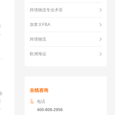
跨境物流专业术语
加拿大FBA
考
发
跨境物流
装
时
欧洲海运
在线咨询
会
是
电话
舱
400-808-2956
也