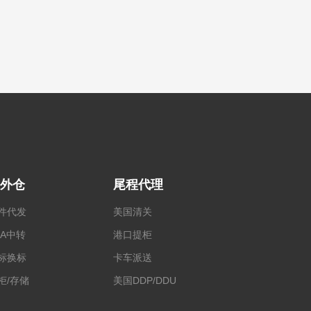
外仓
尾程代理
件代发
美国清关
BA中转
港口提柜
标换标
卡车派送
柜/存储
美国DDP/DDU