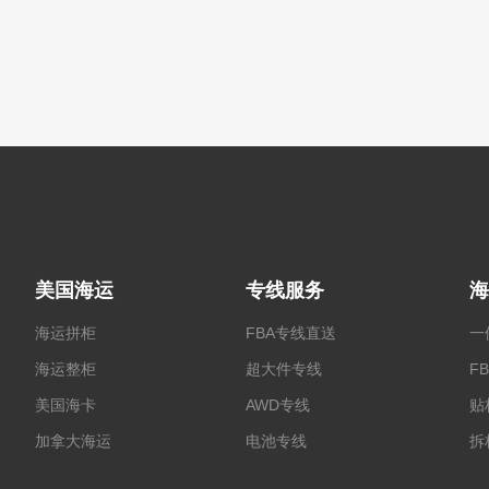
美国海运
专线服务
海
海运拼柜
FBA专线直送
一
海运整柜
超大件专线
F
美国海卡
AWD专线
贴
加拿大海运
电池专线
拆