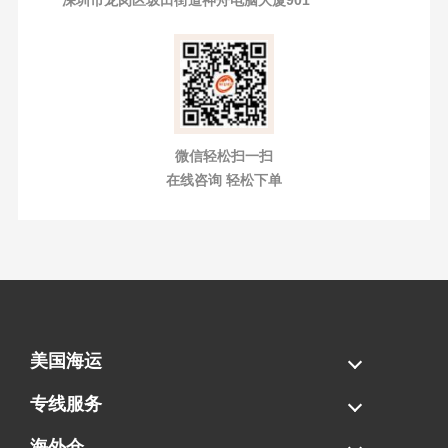
深圳市龙岗区坂田街道神舟电脑大厦901
微信轻松扫一扫
在线咨询 轻松下单
美国海运
海运拼柜
海运整柜
美国海卡
加拿大海运
专线服务
FBA专线直送
超大件专线
AWD专线
电池专线
海外仓