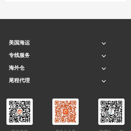
美国海运
海运拼柜
海运整柜
美国海卡
加拿大海运
专线服务
FBA专线直送
超大件专线
AWD专线
电池专线
海外仓
一件代发
FBA中转
贴标换标
拆柜/存储
尾程代理
美国清关
港口提柜
卡车派送
美国DDP/DDU