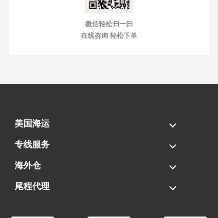
微信轻松扫一扫
在线咨询 轻松下单
美国海运
海运拼柜
海运整柜
美国海卡
加拿大海运
专线服务
FBA专线直送
超大件专线
AWD专线
电池专线
海外仓
一件代发
FBA中转
贴标换标
拆柜/存储
尾程代理
美国清关
港口提柜
卡车派送
美国DDP/DDU