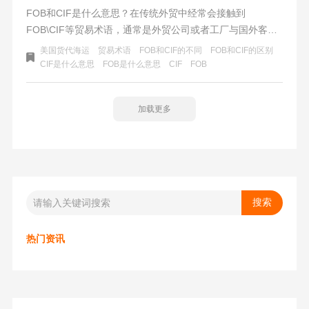
FOB和CIF是什么意思？在传统外贸中经常会接触到
FOB\CIF等贸易术语，通常是外贸公司或者工厂与国外客户
交易的方式。1.FOB是什么意思？FOB是指船上交易的价
美国货代海运
贸易术语
FOB和CIF的不同
FOB和CIF的区别
格，即离岸价。由买方指定物流——船舶，卖方按合同的交
CIF是什么意思
FOB是什么意思
CIF
FOB
货期把货物运到指定的起运港。2.CIF是什么意思？CIF等于
FOB+保险+运费，买家在起运港把货物装上船，越过船舷的
加载更多
时候完成交易。是到岸价，卖方需要安排运输和买保险。
CIF要求卖方负责出口报关，买方负责清关手续。
热门资讯