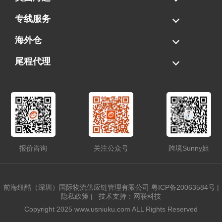
海运拼柜
海运整柜
美国海卡
加拿大海运
专线服务
FBA专线直送
超大件专线
AWD专线
电池专线
海外仓
一件代发
FBA中转
贴标换标
拆柜/存储
尾程代理
美国清关
港口提柜
卡车派送
美国DDP/DDU
报价咨询
关注公众号
跨境Sunny姐
前海纽酷（深圳）国际物流供应链管理有限公司
粤ICP备20063584号
|
隐私政策
|
技术支持：网联科技
Copyright 2025 www.usniuku.com ALL Rights Reserved