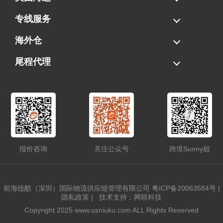
海运拼柜
海运整柜
美国海卡
加拿大海运
专线服务
FBA专线直送
超大件专线
AWD专线
电池专线
海外仓
一件代发
FBA中转
贴标换标
拆柜/存储
尾程代理
美国清关
港口提柜
卡车派送
美国DDP/DDU
报价咨询
关注公众号
跨境Sunny姐
前海纽酷（深圳）国际物流供应链管理有限公司
粤ICP备20063584号
|
隐私政策
|
技术支持：网联科技
Copyright 2025 www.usniuku.com ALL Rights Reserved