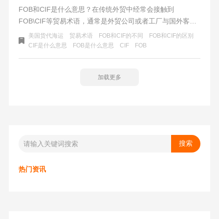
FOB和CIF是什么意思？在传统外贸中经常会接触到
FOB\CIF等贸易术语，通常是外贸公司或者工厂与国外客户
交易的方式。1.FOB是什么意思？FOB是指船上交易的价
美国货代海运
贸易术语
FOB和CIF的不同
FOB和CIF的区别
格，即离岸价。由买方指定物流——船舶，卖方按合同的交
CIF是什么意思
FOB是什么意思
CIF
FOB
货期把货物运到指定的起运港。2.CIF是什么意思？CIF等于
FOB+保险+运费，买家在起运港把货物装上船，越过船舷的
加载更多
时候完成交易。是到岸价，卖方需要安排运输和买保险。
CIF要求卖方负责出口报关，买方负责清关手续。
热门资讯