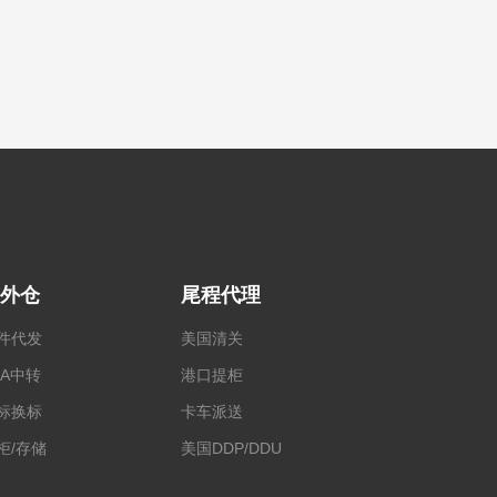
外仓
尾程代理
件代发
美国清关
BA中转
港口提柜
标换标
卡车派送
柜/存储
美国DDP/DDU