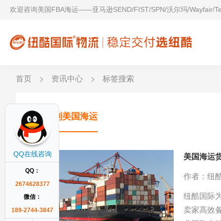
欢迎咨询美国FBA海运——亚马逊SEND/FIST/SPN/沃尔玛/Wayfair/
首页
资讯中心
标签搜索
潮汕到美国海运
QQ在线咨询
美国海运货
QQ：
作者：纽
2674628377
纽酷国际为
微信：
卖家高效备
189-2744-3847