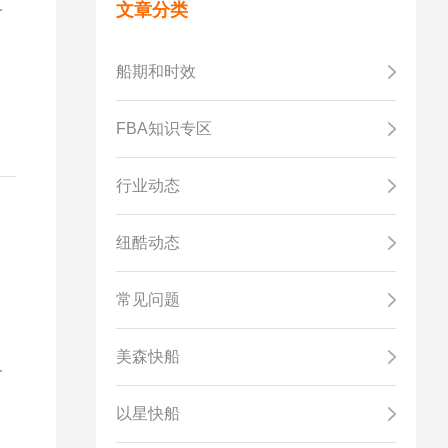
抓
文章分类
船期和时效
FBA知识专区
行业动态
纽酷动态
常见问题
。
，
美森快船
际
的
以星快船