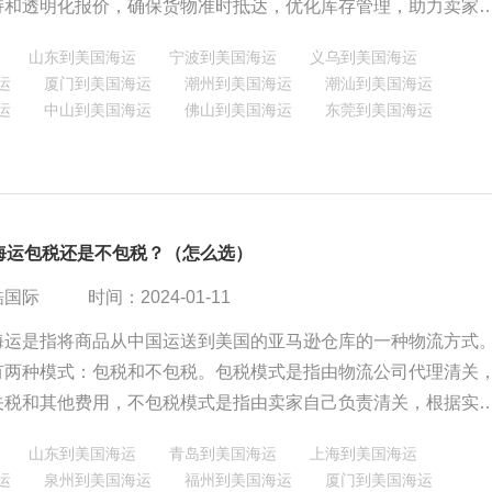
持和透明化报价，确保货物准时抵达，优化库存管理，助力卖家
遇。
山东到美国海运
宁波到美国海运
义乌到美国海运
运
厦门到美国海运
潮州到美国海运
潮汕到美国海运
运
中山到美国海运
佛山到美国海运
东莞到美国海运
A海运包税还是不包税？（怎么选）
酷国际
时间：2024-01-11
A海运是指将商品从中国运送到美国的亚马逊仓库的一种物流方式
运有两种模式：包税和不包税。包税模式是指由物流公司代理清关
关税和其他费用，不包税模式是指由卖家自己负责清关，根据实
关税和其他费用。FBA海运选择包税还是不包税，需要根据自己
山东到美国海运
青岛到美国海运
上海到美国海运
、货量大小、关税多少和风险把控能力来综合考虑。
运
泉州到美国海运
福州到美国海运
厦门到美国海运