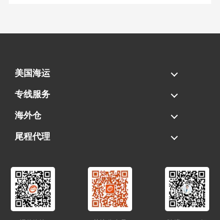
美国海运
海运拼柜
海运整柜
美国海卡
加拿大海运
专线服务
FBA专线直送
超大件专线
AWD专线
电池专线
海外仓
一件代发
FBA中转
贴标换标
拆柜/存储
尾程代理
美国清关
港口提柜
卡车派送
美国DDP/DDU