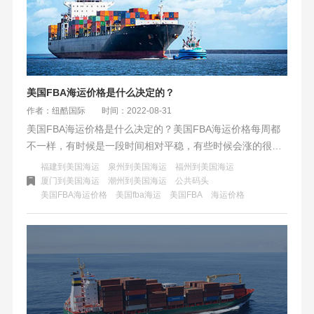
美国FBA海运价格是什么决定的？
作者：纽酷国际
时间：2022-08-31
美国FBA海运价格是什么决定的？美国FBA海运价格每周都
不一样，有时候是一段时间相对平稳，有些时候会涨的很厉
害。美国FBA海运价格变化的大主要是海运舱位的价格，每
福建到美国海运
泉州到美国海运
福州到美国海运
一水船的舱位价格变动相应也影响到本周的价格。因此每周
厦门到美国海运
潮州到美国海运
公共码头
美国FBA海运价格
美国fba海运
美国FBA
海运价格
的美国FBA海运价格也跟随每一个船司的船名航次舱位而波
动，每一家美国fba货代公司每周会出一次海运报价表。