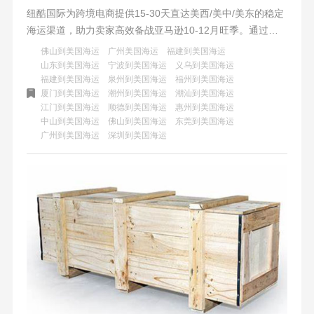
纽酷国际为跨境电商提供15-30天直达美西/美中/美东的稳定
海运渠道，助力卖家高效备战亚马逊10-12月旺季。通过多
样化时效选择、高效物流系统、专业团队支持和透明化报
佛山到美国海运
广州美国海运
福建到美国海运
价，确保货物准时抵达，优化库存管理，助力卖家抓住销售
山东到美国海运
宁波到美国海运
义乌到美国海运
福建到美国海运
泉州到美国海运
福州到美国海运
机遇。
厦门到美国海运
潮州到美国海运
潮汕到美国海运
江门到美国海运
顺德到美国海运
惠州到美国海运
中山到美国海运
佛山到美国海运
东莞到美国海运
广州到美国海运
深圳到美国海运