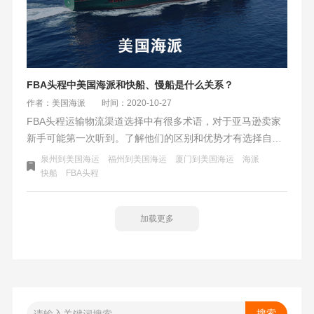
FBA头程中美国海派和快船、慢船是什么关系？
作者：美国海派
时间：2020-10-27
FBA头程运输物流渠道选择中有很多术语，对于亚马逊卖家
新手可能第一次听到。了解他们的区别和优势才有选择自己
合适的物流运输渠道，又能节省成本。比如:空派、海派、海
泉州到美国海运
福州到美国海运
厦门到美国海运
海派
卡都是指什么，快船、慢船又是什么？下面我们一一解答。
快船
FBA头程
加载更多