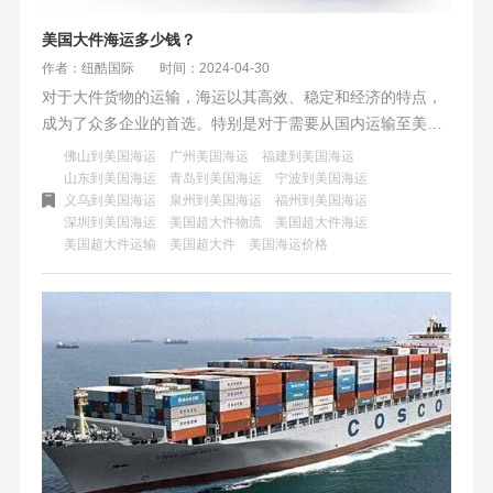
美国大件海运多少钱？
作者：纽酷国际
时间：2024-04-30
对于大件货物的运输，海运以其高效、稳定和经济的特点，
成为了众多企业的首选。特别是对于需要从国内运输至美国
的大件货物，海运不仅确保了货物安全、准时到达目的地，
佛山到美国海运
广州美国海运
福建到美国海运
还为企业节省了大量的运输成本。本文将深入探讨美国大件
山东到美国海运
青岛到美国海运
宁波到美国海运
义乌到美国海运
泉州到美国海运
福州到美国海运
海运的费用构成、计算方法、市场行情以及节省费用的策
深圳到美国海运
美国超大件物流
美国超大件海运
略，为企业提供更全面、实用的物流运输指南。
美国超大件运输
美国超大件
美国海运价格