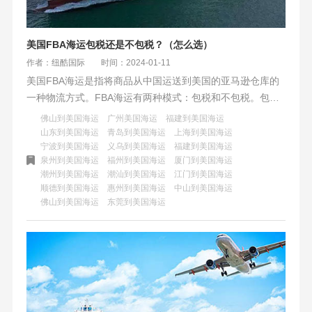
美国FBA海运包税还是不包税？（怎么选）
作者：纽酷国际
时间：2024-01-11
​美国FBA海运是指将商品从中国运送到美国的亚马逊仓库的
一种物流方式。FBA海运有两种模式：包税和不包税。包税
模式是指由物流公司代理清关，提前支付关税和其他费用，
佛山到美国海运
广州美国海运
福建到美国海运
不包税模式是指由卖家自己负责清关，根据实际情况缴纳关
山东到美国海运
青岛到美国海运
上海到美国海运
宁波到美国海运
义乌到美国海运
福建到美国海运
税和其他费用。FBA海运选择包税还是不包税，需要根据自
泉州到美国海运
福州到美国海运
厦门到美国海运
己的商品类型、货量大小、关税多少和风险把控能力来综合
潮州到美国海运
潮汕到美国海运
江门到美国海运
考虑。
顺德到美国海运
惠州到美国海运
中山到美国海运
佛山到美国海运
东莞到美国海运