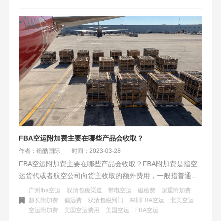
FBA空运附加费主要在哪些产品会收取？
作者：纽酷国际
时间：2023-03-28
FBA空运附加费主要在哪些产品会收取？FBA附加费是指空
运货代或者航空公司向货主收取的额外费用，一般指普通货
物常规操作意外的特殊处理费用。比如FBA空运费用以外的
广州fba空运
双清包税渠道
带电空运
磁检费
超重附加费
货物处理费（超长附加费、超重附加费）、磁检费、报关
超长附加费
偏远费
双清包税到门
深圳FBA空运
北美空运
空运附加费
美国空运费用
美国空运
FBA空运
费、偏远费等。