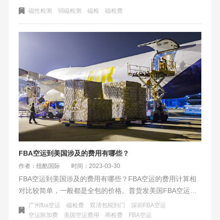
该货物的空运磁性危险性。若磁性物质本身对其它物品可能
磁性检测
弱磁检测
磁检
磁检费
产生磁化的影响,进而对段落的导航系统和控制信号造成干扰
的,根据国际航空运输守则将磁性货物列为第9类危险品,在收
运时必须加以限制。
FBA空运到美国涉及的费用有哪些？
作者：纽酷国际
时间：2023-03-30
FBA空运到美国涉及的费用有哪些？FBA空运的费用计算相
对比较简单，一般都是全包的价格。普货发美国FBA空运，
基本是你看到的价格是多少就是多少了。
广州fba空运
磁检费
双清包税到门
深圳FBA空运
空运附加费
美国空运费用
商检费
FBA空运