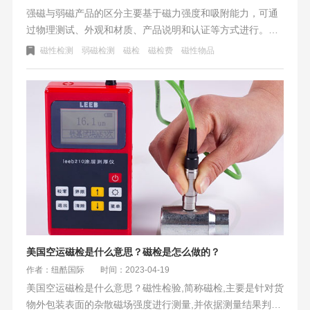
强磁与弱磁产品的区分主要基于磁力强度和吸附能力，可通
过物理测试、外观和材质、产品说明和认证等方式进行。空
运对磁性产品收货要求严格，因磁场可能干扰飞机系统，影
磁性检测
弱磁检测
磁检
磁检费
磁性物品
响飞行安全。相比之下，美国海运对带磁产品要求较低。在
实际操作中，需选择合适区分方法，并遵守相关法规和规定
以确保运输安全。
美国空运磁检是什么意思？磁检是怎么做的？
作者：纽酷国际
时间：2023-04-19
美国空运磁检是什么意思？磁性检验,简称磁检,主要是针对货
物外包装表面的杂散磁场强度进行测量,并依据测量结果判断