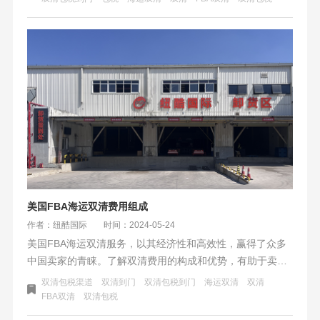
美国FBA海运双清费用组成
作者：纽酷国际
时间：2024-05-24
美国FBA海运双清服务，以其经济性和高效性，赢得了众多
中国卖家的青睐。了解双清费用的构成和优势，有助于卖家
做出明智的物流选择。同时，选择一个可靠的货代公司，是
双清包税渠道
双清到门
双清包税到门
海运双清
双清
确保货物安全、提升运输效率的关键。
FBA双清
双清包税