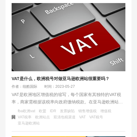
VAT是什么，欧洲税号对做亚马逊欧洲站很重要吗？
作者：纽酷国际
时间：2023-05-27
VAT是欧洲地区增值税的缩写，每个国家有其独特的VAT税
率，商家需根据该税率向政府缴纳税款。在亚马逊欧洲站点
销售商品需提供有效欧洲税号免除增值税。申请欧洲税号和
fba欧洲vat
欧盟
IDR
发票缺陷
销售增值税
增值税
掌握最新税率变化对商家至关重要。如果未持有VAT税号，
VAT税率
欧洲站点
双清包税渠道
VAT
VAT税号
亚马逊欧洲站
商家可能需额外支付销售增值税费用，影响销售利润。亚马
逊要求卖家发票缺陷率低于5%，且发票需注明发货国的VAT