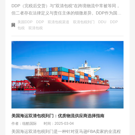
DDP（完税后交货）与"双清包税"在跨境物流中常被等同，
但二者存在法律定义与责任主体的细微差异。DDP作为国际
贸易术语，要求卖方承担货物运至目的地、完成清关并支付
美国DDP
DDP
双清包税渠道
双清包税到门
DDU
DDP
关税的全部责任，其核心是通过责任前置简化买方流程，将
包税
双清包税
物流风险与税务成本转移至卖方。而"双清包税"更侧重物流
服务商提供的一站式清关服务，实质是代理执行DDP条款的
实操模式，尤其在跨境电商中常用于高关税或流程复杂的场
景。
美国海运双清包税到门：优质物流供应商选择指南
作者：纽酷国际
时间：2025-03-04
美国海运双清包税到门是一种针对亚马逊FBA卖家的全流程