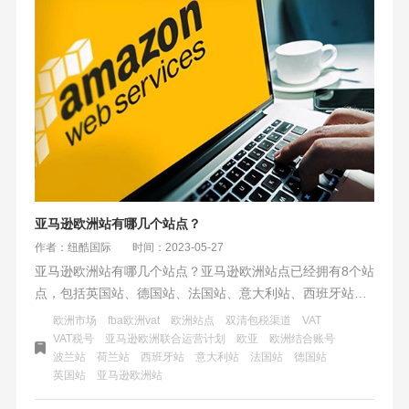
税号才能正常销售商品。未注明目的国VAT税号导致发票缺
陷IDR上升。
亚马逊欧洲站有哪几个站点？
作者：纽酷国际
时间：2023-05-27
亚马逊欧洲站有哪几个站点？亚马逊欧洲站点已经拥有8个站
点，包括英国站、德国站、法国站、意大利站、西班牙站、
荷兰站、波兰站以及最新开通的瑞典站。这些欧洲站点简称
欧洲市场
fba欧洲vat
欧洲站点
双清包税渠道
VAT
为欧亚站点，这是继北美站点（美亚）之后的第二大亚马逊
VAT税号
亚马逊欧洲联合运营计划
欧亚
欧洲结合账号
波兰站
荷兰站
西班牙站
意大利站
法国站
德国站
市场。欧洲站点不仅拥有购买力大，而且利润率也比较高，
英国站
亚马逊欧洲站
是许多跨国电商经营的重要一环。