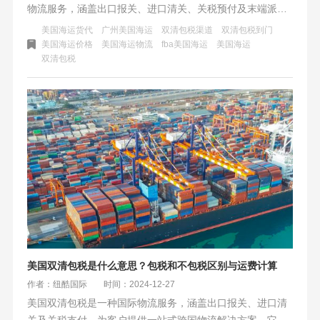
物流服务，涵盖出口报关、进口清关、关税预付及末端派
送。其省时省力、成本可控，适合中大型卖家。选择时需考
美国海运货代
广州美国海运
双清包税渠道
双清包税到门
虑渠道资质、服务透明度及个性化需求，纽酷国际物流是行
美国海运价格
美国海运物流
fba美国海运
美国海运
双清包税
业头部企业之一。
美国双清包税是什么意思？包税和不包税区别与运费计算
作者：纽酷国际
时间：2024-12-27
美国双清包税是一种国际物流服务，涵盖出口报关、进口清
关及关税支付，为客户提供一站式跨国物流解决方案。它分