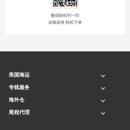
微信轻松扫一扫
在线咨询 轻松下单
美国海运
海运拼柜
海运整柜
美国海卡
加拿大海运
专线服务
FBA专线直送
超大件专线
AWD专线
电池专线
海外仓
一件代发
FBA中转
贴标换标
拆柜/存储
尾程代理
美国清关
港口提柜
卡车派送
美国DDP/DDU