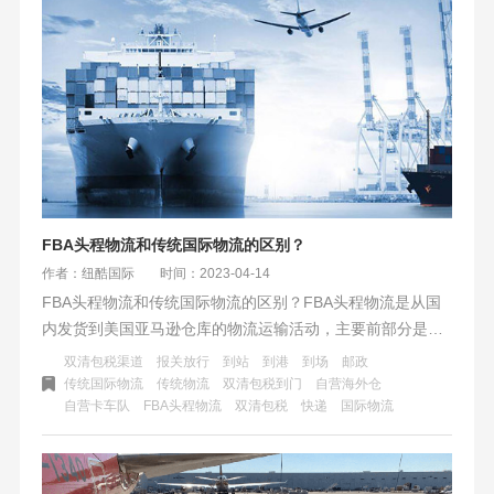
FBA头程物流和传统国际物流的区别？
作者：纽酷国际
时间：2023-04-14
FBA头程物流和传统国际物流的区别？FBA头程物流是从国
内发货到美国亚马逊仓库的物流运输活动，主要前部分是以
海运、空运、铁路运输为主，后部分以快递、卡车派送。传
双清包税渠道
报关放行
到站
到港
到场
邮政
统国际物流的方式更多，海运、空运、陆运、邮政、快递、
传统国际物流
传统物流
双清包税到门
自营海外仓
自营卡车队
FBA头程物流
双清包税
快递
国际物流
小包等都有，也有到港、到场、到站等。