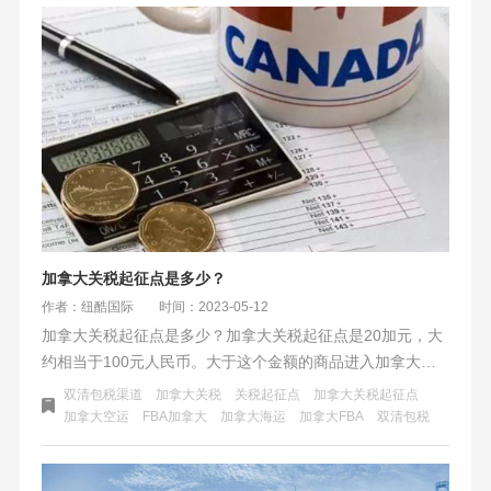
加拿大关税起征点是多少？
作者：纽酷国际
时间：2023-05-12
加拿大关税起征点是多少？加拿大关税起征点是20加元，大
约相当于100元人民币。大于这个金额的商品进入加拿大海
关需要缴纳关税。无论是走快递、空运、海运，一般做跨境
双清包税渠道
加拿大关税
关税起征点
加拿大关税起征点
电商发货到加拿大会超过这个起征点。
加拿大空运
FBA加拿大
加拿大海运
加拿大FBA
双清包税