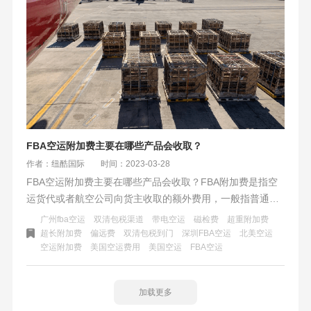
FBA空运附加费主要在哪些产品会收取？
作者：纽酷国际
时间：2023-03-28
FBA空运附加费主要在哪些产品会收取？FBA附加费是指空
运货代或者航空公司向货主收取的额外费用，一般指普通货
物常规操作意外的特殊处理费用。比如FBA空运费用以外的
广州fba空运
双清包税渠道
带电空运
磁检费
超重附加费
货物处理费（超长附加费、超重附加费）、磁检费、报关
超长附加费
偏远费
双清包税到门
深圳FBA空运
北美空运
空运附加费
美国空运费用
美国空运
FBA空运
费、偏远费等。
加载更多