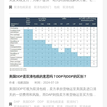
为包税和不包税两种，前者物流公司预付税费，后者客户自
双清包税渠道
双清包税到门
包税
双清包税
行支付。运费计算涉及货物重量、体积、目的地及市场条件
等，可能包含附加费用。选择时需注意税费政策、物流公司
可靠性及货物包装。美国双清包税以高效便捷著称，深受出
口至美国的企业和个人青睐，有助于货物顺畅运输。
美国DDP是双清包税的意思吗？DDP与DDP的区别？
作者：纽酷国际
时间：2024-07-19
美国DDP可视为双清包税，卖方承担货物运至美国及进口清
关的一切费用和风险。而DAP则指卖方将货物运至买方指定
地点，但不负责进口清关，买方需自行处理。DDP与DAP的
DAP
美国DDP
DDP
双清包税渠道
双清到门
区别主要在于责任和费用的承担方不同。
双清包税到门
包税
海运双清
双清
FBA双清
双清包税