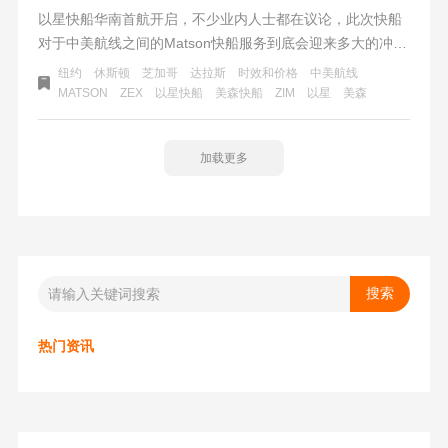
以星快船华南首航开启，不少业内人士都在议论，此次快船
对于中美航线之间的Matson快船服务到底会迎来多大的冲
击？毕竟目前整个中国的跨境电商至少半壁江山是在广东深
纽约
休斯顿
芝加哥
达拉斯
时效和价格
中美航线
圳，现在深圳有了直发美国的以星快船之后，对于华南卖家
MATSON
ZEX
以星快船
美森快船
ZIM
以星
美森
来说，时效和价格和美森快船媲美，没必要再舍近求远，费
时费力把货物拖到华东去上船了。
加载更多
热门资讯