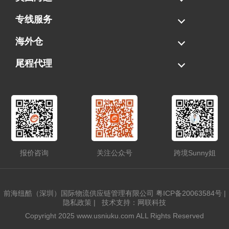
海运拼柜
海运整柜
美国海卡
加拿大海运
专线服务
FBA专线直送
超大件专线
AWD专线
电池专线
海外仓
一件代发
FBA中转
贴标换标
拆柜/存储
尾程代理
美国清关
港口提柜
卡车派送
美国DDP/DDU
报价咨询
关注公众号
跨境Sunny姐
前海纽酷（深圳）国际物流供应链管理有限公司
粤ICP备20063584号
|
隐私政策
|
技术支持：网联科技
Copyright 2025 www.usniuku.com ALL Rights Reserved