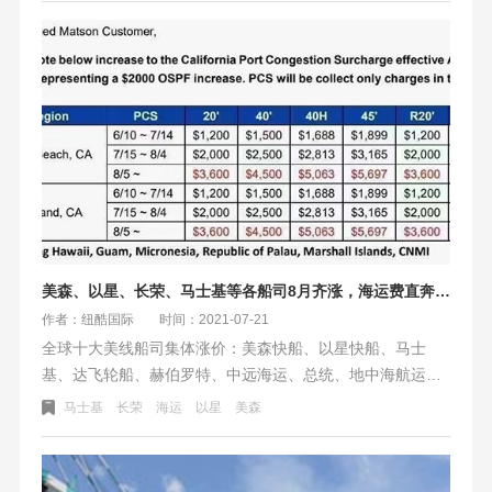
口增加港口拥堵费2000美元每柜；以星征收目的港拥堵费、
交货费；赫伯罗特收取将对所有通过多式联运方式运输的货
物，每箱合并收取350美元的运输拥堵附加费和运输前拥堵
附加费
美森、以星、长荣、马士基等各船司8月齐涨，海运费直奔2W
作者：纽酷国际
时间：2021-07-21
全球十大美线船司集体涨价：美森快船、以星快船、马士
基、达飞轮船、赫伯罗特、中远海运、总统、地中海航运、
万海航运、长荣海运（排名不分先后）。这十大船司将在
马士基
长荣
海运
以星
美森
2021年8月陆续上调海运价格，平均每个集装箱的港口拥堵
费、旺季附加费将加收3000-8000美元，从这个价格来算，
中国到美国西海岸的海运价格或将突破20元/KG，国际海运