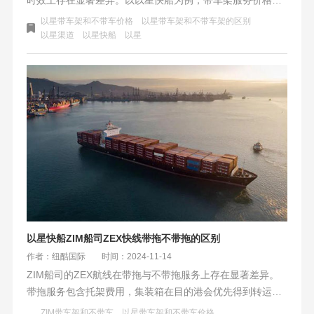
高，但提供稳定高效的物流解决方案，优先装卸和提柜，缩
以星带车架和不带车价格
以星带车架和不带车架的区别
短时效；不带车架服务价格亲民，但装卸和提柜优先级较
以星渠道
以星快船
以星
低，整体时效相对较慢。客户需根据自身需求和预算进行权
衡选择。
以星快船ZIM船司ZEX快线带拖不带拖的区别
作者：纽酷国际
时间：2024-11-14
ZIM船司的ZEX航线在带拖与不带拖服务上存在显著差异。
带拖服务包含托架费用，集装箱在目的港会优先得到转运，
提取时效快；而不带拖服务则不含托架费用，集装箱需等待
ZIM带车架和不带车
以星带车架和不带车价格