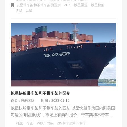
托架才能进行转运，时效相对较慢，通常慢4-7天。卖家在选
以星带车架和不带车架的区别
ZEX
以星渠道
以星快船
ZIM
以星
择时应根据自身需求和预算进行权衡，追求时效可选带拖，
注重成本可选不带拖。
以星快船带车架和不带车架的区别
作者：纽酷国际
时间：2023-01-19
以星快船带车架和不带车架的区别.以星快船作为国内到美国
海运的“明星航线”，市场上有两种报价：带车架和不带车
架。那么以星快船带车架和不带车架有什么区别？
托架
车架
WBCT码头
ZIM带车架和不带车