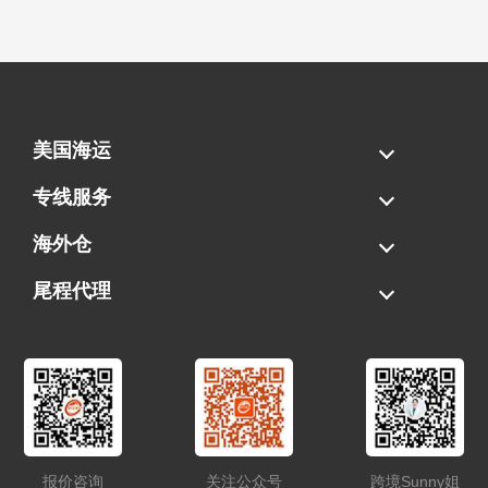
美国海运
海运拼柜
海运整柜
美国海卡
加拿大海运
专线服务
FBA专线直送
超大件专线
AWD专线
电池专线
海外仓
一件代发
FBA中转
贴标换标
拆柜/存储
尾程代理
美国清关
港口提柜
卡车派送
美国DDP/DDU
报价咨询
关注公众号
跨境Sunny姐