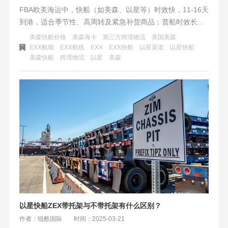
FBA欧美海运中，快船（如美森、以星等）时效快，11-16天
到港，适合季节性、高周转及紧急补货商品；普船时效长，
适合低价值大宗及长保质期货物。旺季备货应提前错峰，快
美森快船价格
美森海卡
第三方跨境物流
美国美森
慢船结合，选有赔付保障和技术赋能的服务商，实现最优投
EXX船期
EXX航线
EXX
EXX快船
以星渠道
以星快船
美森快船
跨境物流
以星
美森
入产出比。
以星快船ZEX带托架与不带托架有什么区别？
作者：纽酷国际
时间：2025-03-21