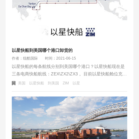
的。
以星快船到美国哪个港口卸货的
作者：纽酷国际
时间：2021-06-15
以星快船的每条航线分别到美国哪个港口？以星快船现在是
三条电商快船航线：ZEX\ZX2\ZX3 。目前以星快船舱位充
足，开船相对稳定，作为除美森以外的另一条快船航线，是
美国
以星快船
到美国
ZIM
以星
非常不错的。以星快船有到其他港口吗？比如芝加哥、达拉
斯、纽约那边的港口？