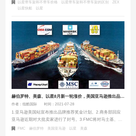
以星带车架和不带车价格
以星带车架和不带车架的区别
ZEX
以星快船
以星
赫伯罗特、美森、以星8月新一轮涨价，美国亚马逊推出品牌推荐奖金计划
作者：纽酷国际
时间：2021-07-28
1.亚马逊美国站宣布推出品牌推荐奖金计划。2.商务部回应
亚马逊近期对大批卖家进行了封号。3.FMC将对马士基、地
中海航运、达飞等9大船司展开审计。4.赫伯罗特、美森、以
FMC
赫伯罗特
美国亚马逊
以星
美森
星8月新一轮涨价。由于美国运输的成本增加，美森对美西港