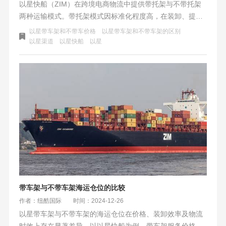
以星快船（ZIM）在跨境电商物流中提供带托架与不带托架
两种运输模式。带托架模式因标准化程度高，在装卸、提
柜、船上位置及提柜时效上均具优势，适合高时效货物。不
以星带车架和不带车价格
以星带车架和不带车架的区别
带托架模式则成本较低，适合非紧急货物。企业可根据需求
以星渠道
以星快船
以星
灵活选择，平衡时效与成本。
带车架与不带车架海运仓位的比较
作者：纽酷国际
时间：2024-12-26
以星带车架与不带车架的海运仓位在价格、装卸效率及物流
时效上存在显著差异。以以星快船为例，带车架服务价格较