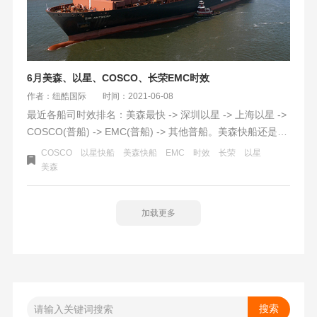
6月美森、以星、COSCO、长荣EMC时效
作者：纽酷国际
时间：2021-06-08
最近各船司时效排名：美森最快 -> 深圳以星 -> 上海以星 ->
COSCO(普船) -> EMC(普船) -> 其他普船。美森快船还是最
快的，大概会比以星快船快1周左右。以星快船大概是25天
COSCO
以星快船
美森快船
EMC
时效
长荣
以星
左右。
美森
加载更多