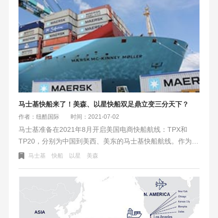
将迎来疫情后最严厉的打击！单个集装箱奔2万的价格。
马士基快船来了！美森、以星快船双足鼎立变三分天下？
作者：纽酷国际
时间：2021-07-02
马士基准备在2021年8月开启美国电商快船航线：TPX和
TP20，分别为中国到美西、美东的马士基快船航线。作为实
力雄厚的老牌航运大佬，踏入快船航线，会不会对目前航运
马士基
快船
以星
美森
业有很大的影响——马士基快船的到来！美森、以星快船双
足鼎立的局面会变三分天下？
马士基快船的加入，快船舱位会在一定程度上得到缓解。从
而对不断推高的海运价格能起到调节的作用。快捷的航运航
线时效，合理能接受的价格，这是亚马逊卖家非常愿意看到