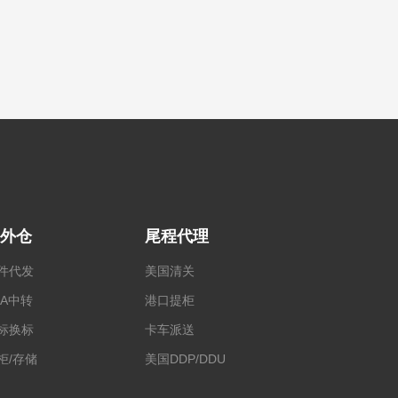
外仓
尾程代理
件代发
美国清关
BA中转
港口提柜
标换标
卡车派送
柜/存储
美国DDP/DDU