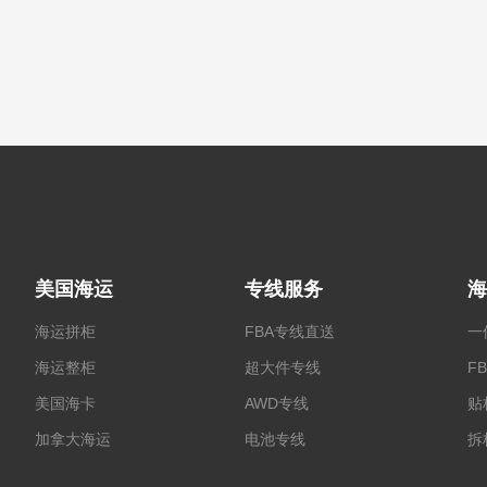
美国海运
专线服务
海
海运拼柜
FBA专线直送
一
海运整柜
超大件专线
F
美国海卡
AWD专线
贴
加拿大海运
电池专线
拆