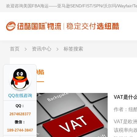
欢迎咨询美国FBA海运——亚马逊SEND/FIST/SPN/沃尔玛/Wayfair/
首页
资讯中心
标签搜索
发票缺陷
QQ在线咨询
VAT是
QQ：
作者：纽
2674628377
VAT是欧
微信：
该税率向
189-2744-3847