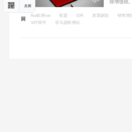
除增值税
VAT税
fba欧洲vat
欧盟
IDR
发票缺陷
销售增
求卖家发
VAT税号
亚马逊欧洲站
品。未注明