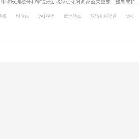
。申请欧洲税号和掌握最新税率变化对商家至关重要。如果未持
号，商家可能需额外支付销售增值税费用，影响销售利润。亚马逊
值税
增值税
VAT税率
欧洲站点
双清包税渠道
VAT
票缺陷率低于5%，且发票需注明发货国的VAT税号才能正常销售
目的国VAT税号导致发票缺陷IDR上升。