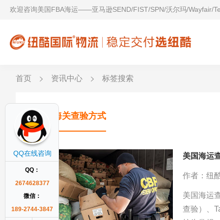
欢迎咨询美国FBA海运——亚马逊SEND/FIST/SPN/沃尔玛/Wayfair/
首页
资讯中心
标签搜索
美国海关查验方式
QQ在线咨询
美国海运
QQ：
作者：纽
2674628377
美国海运查
微信：
查验）、Ta
189-2744-3847