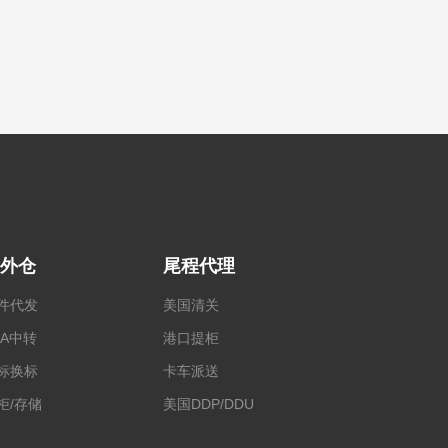
外仓
尾程代理
件代发
美国清关
BA中转
港口提柜
标换标
卡车派送
柜/存储
美国DDP/DDU