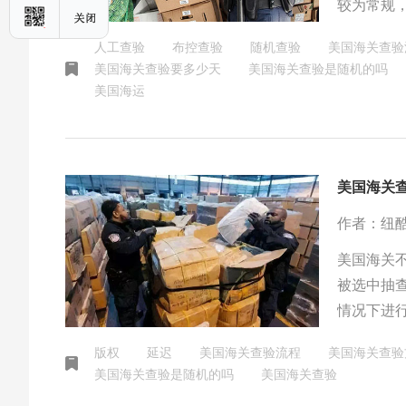
较为常规，
从24小时
人工查验
布控查验
随机查验
美国海关查验
美国海关查验要多少天
美国海关查验是随机的吗
美国海运
美国海关
作者：纽
美国海关
被选中抽查
情况下进
版权
延迟
美国海关查验流程
美国海关查验
美国海关查验是随机的吗
美国海关查验