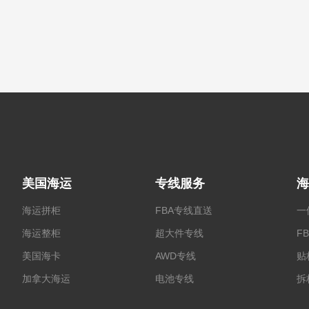
美国海运
专线服务
海
海运拼柜
FBA专线直送
一
海运整柜
超大件专线
F
美国海卡
AWD专线
贴
加拿大海运
电池专线
拆