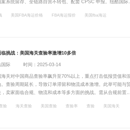
案系统留存、全链路自营不转包、配套 CPSC 申报。纽酷国际
关班组，FBA 专属整柜统一申报，合规普货查验率低于行业均值
钱
美国FBA海运价格
FBA海运报价
美国fba海运
美线链路，为亚马逊品牌卖家提供稳定低查验海运方案，仅承接
面临挑战：美国海关查验率激增10多倍
酷国际
时间：2025-03-14
国海关对中国商品查验率飙升至70%以上，重点打击低报货值和
为。查验周期延长，导致订单滞留和物流成本激增。此举可能与
关，卖家面临合规、物流和成本等多方面的挑战。需从合规前置
多元化、成本精细化三方面重构供应链以应对新形势。
查验
海关查验
美国查验
查验率
查验
美国海关