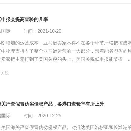
低申报会提高查验的几率
酷国际
时间：2021-10-20
不断增加的运营成本，亚马逊卖家不得不在各个环节严格把控成
其中物理支持占了整个亚马逊运营的一大部分，想着能省即省的
分卖家把主意打到了美国关税的头上。美国关税低申报能节省一
支出，却不曾想这会有多大的风险？
国关税
海关严查假冒伪劣侵权产品，各港口查验率有所上升
酷国际
时间：2020-12-25
，美国海关严查假冒伪劣侵权产品。对抵达美国洛杉矶和长滩港