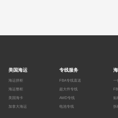
美国海运
专线服务
海
海运拼柜
FBA专线直送
一
海运整柜
超大件专线
F
美国海卡
AWD专线
贴
加拿大海运
电池专线
拆