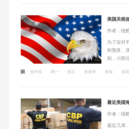
美国关税
作者：纽
为了应对
和预算。
则，小部
分税金的
低申报
网一
黑五
查验率
查验
美
最近美国
作者：纽
最近几周