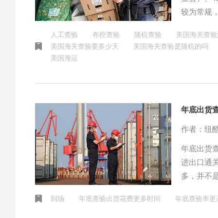
较为常规，
从24小时
人工查验
布控查验
随机查验
美国海关查验
美国海关查验要多少天
美国海关查验是随机的吗
美国海运
年底出货
作者：纽
年底出货
进出口通
多，并不
假，预备
到场
年底查验出货花费更多时间
年底查验率更