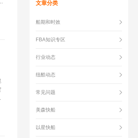
中
文章分类
，
合
船期和时效
FBA知识专区
行业动态
纽酷动态
混
贸
常见问题
美森快船
以星快船