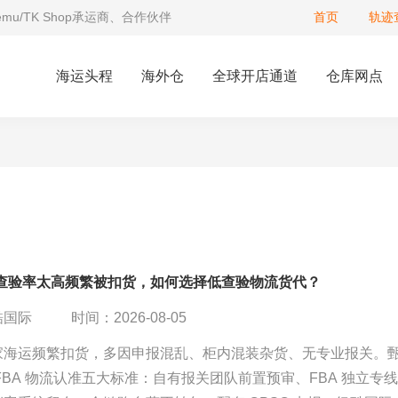
Temu/TK Shop承运商、合作伙伴
首页
轨迹
海运头程
海外仓
全球开店通道
仓库网点
运查验率太高频繁被扣货，如何选择低查验物流货代？
酷国际
时间：2026-08-05
家海运频繁扣货，多因申报混乱、柜内混装杂货、无专业报关。
FBA 物流认准五大标准：自有报关团队前置预审、FBA 独立专