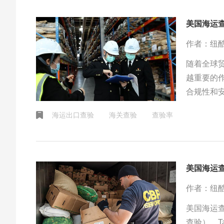
美国海运
作者：纽
随着全球
越重要的
合规性和
业和个人
海运出口查验
海关查验
查验率
美国海运
作者：纽
美国海运查
查验）、Ta