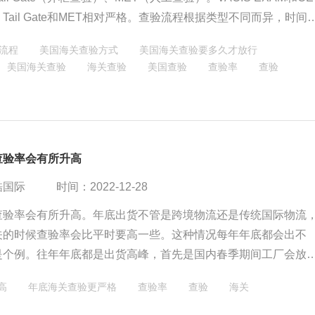
Tail Gate和MET相对严格。查验流程根据类型不同而异，时间
到数周不等。
流程
美国海关查验方式
美国海关查验要多久才放行
美国海关查验
海关查验
美国查验
查验率
查验
查验率会有所升高
酷国际
时间：2022-12-28
查验率会有所升高。年底出货不管是跨境物流还是传统国际物流
关的时候查验率会比平时要高一些。这种情况每年年底都会出不
是个例。往年年底都是出货高峰，首先是国内春季期间工厂会放
第二年3月的备货量。
高
年底海关查验更严格
查验率
查验
海关