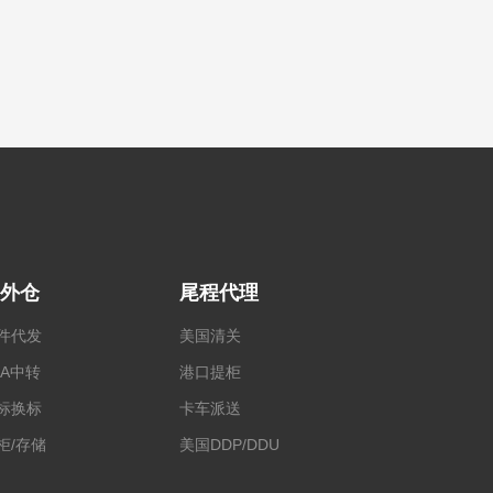
外仓
尾程代理
件代发
美国清关
BA中转
港口提柜
标换标
卡车派送
柜/存储
美国DDP/DDU