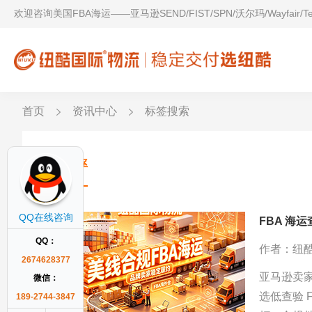
欢迎咨询美国FBA海运——亚马逊SEND/FIST/SPN/沃尔玛/Wayfair/
首页
资讯中心
标签搜索
查验率
QQ在线咨询
FBA 海
QQ：
作者：纽
2674628377
亚马逊卖
微信：
选低查验 
189-2744-3847