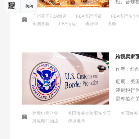
柜、合规档
美持证报
广州美国FBA海运
FBA海运运费
FBA海运多少
搭配自营
美国查验
​FBA海运
查验率
查验
规普货。
跨境卖家
作者：纽
近期，美
装避税行
易摩擦有
化、物流
跨境电商企业
美国海关查验要多少天
美国海关
跨境电商物流
跨境电商