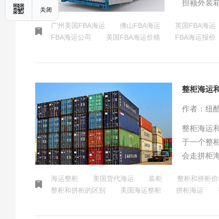
担额外装
至亚马逊
广州美国FBA海运
佛山FBA海运
英国FBA海运
务，整体
FBA海运公司
美国FBA海运价格
FBA海运报价
整柜海运
作者：纽
整柜海运
于一个整
会走拼柜
况下，会
海运整柜
美国货代海运
装柜
整柜和拼柜价
整柜和拼柜的区别
美国海运整柜
拼柜海运