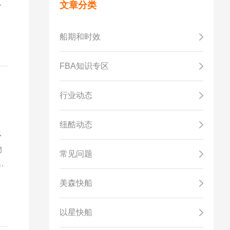
送
文章分类
船期和时效
FBA知识专区
行业动态
纽酷动态
多
物
常见问题
情
美森快船
以星快船