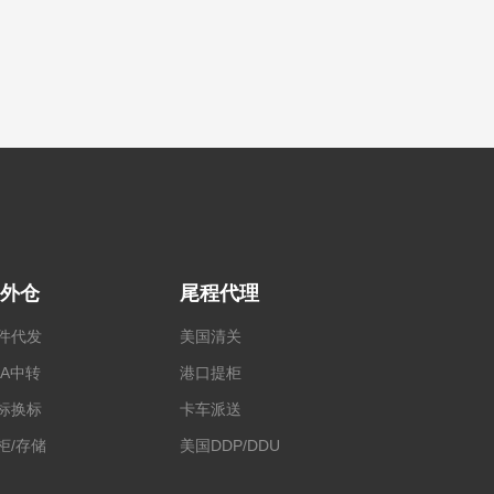
外仓
尾程代理
件代发
美国清关
BA中转
港口提柜
标换标
卡车派送
柜/存储
美国DDP/DDU