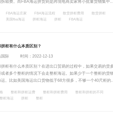
箱拆箱费。而FBA海运拼货则是跨境电商卖家将小批量货物集中
仓库，由货运代理和船公司共同负责，享有更高效清关和配送服
FBA海运庄家
FBA海运流程
散货拼柜费用
散货拼柜
成本可控且时效更快，但需支付更多服务费用。
美国fba海运
拼柜海运
拼柜
​FBA海运
和拼柜有什么本质区别？
酷国际
时间：2022-12-13
和拼柜有什么本质区别？在进出口贸易的过程中，如果交易的货
柜或者多个整柜的情况下会走整柜海运。如果少于一个整柜的货
海运。比如美国海运出口货物低于68方很多，不够一个40尺柜的
选择拼柜出口。
格
整柜和拼柜运费
整柜和拼柜费用
整柜和拼柜的不同
整柜海运
拼柜
整柜