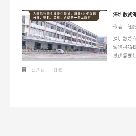
深圳散货
作者：纽
深圳散货
海运拼箱
域供需要
供公共仓
公共仓
拼柜