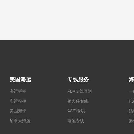
美国海运
专线服务
海
海运拼柜
FBA专线直送
一
海运整柜
超大件专线
F
美国海卡
AWD专线
贴
加拿大海运
电池专线
拆