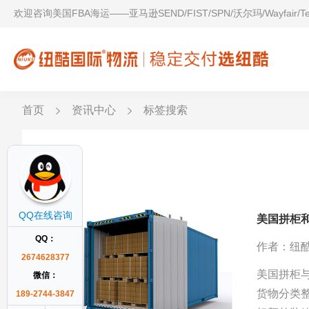
欢迎咨询美国FBA海运——亚马逊SEND/FIST/SPN/沃尔玛/Wayfair/
首页
资讯中心
标签搜索
拼柜
QQ在线咨询
美国拼柜
QQ：
作者：纽
2674628377
美国拼柜
微信：
货物分类
189-2744-3847