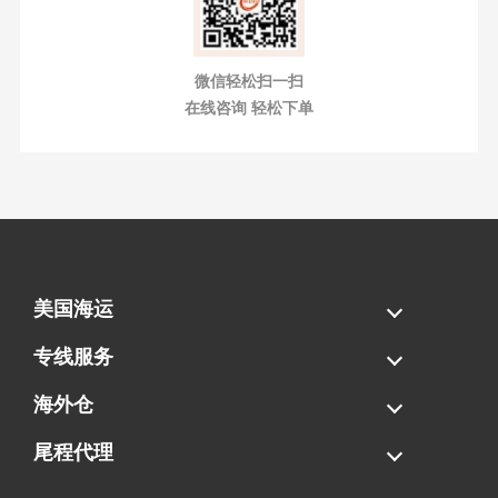
微信轻松扫一扫
在线咨询 轻松下单
美国海运
海运拼柜
海运整柜
美国海卡
加拿大海运
专线服务
FBA专线直送
超大件专线
AWD专线
电池专线
海外仓
一件代发
FBA中转
贴标换标
拆柜/存储
尾程代理
美国清关
港口提柜
卡车派送
美国DDP/DDU