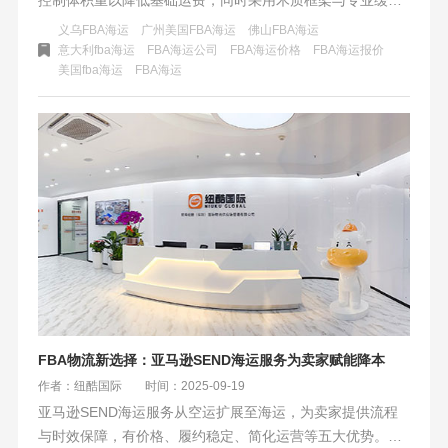
包装规避破损风险。通过可拆卸设计优化装载体积，并规范
义乌FBA海运
广州美国FBA海运
佛山FBA海运
超重标识与IPPC熏蒸确保合规。建议匹配专业大件物流渠
意大利fba海运
FBA海运公司
FBA海运价格
FBA海运报价
美国fba海运
​FBA海运
道，购买货运保险对冲风险，实现安全与成本效益的双重保
障。
FBA物流新选择：亚马逊SEND海运服务为卖家赋能降本
作者：纽酷国际
时间：2025-09-19
亚马逊SEND海运服务从空运扩展至海运，为卖家提供流程
与时效保障，有价格、履约稳定、简化运营等五大优势。它