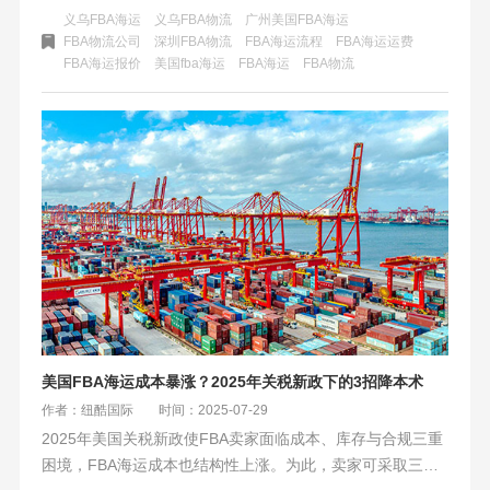
适用中小型、旺季备货等多类卖家，与传统海运有差异。纽
义乌FBA海运
义乌FBA物流
广州美国FBA海运
酷国际是其可靠承运伙伴，卖家善用相关功能可最大化利用
FBA物流公司
深圳FBA物流
FBA海运流程
FBA海运运费
FBA海运报价
美国fba海运
​FBA海运
FBA物流
该服务。
美国FBA海运成本暴涨？2025年关税新政下的3招降本术
作者：纽酷国际
时间：2025-07-29
2025年美国关税新政使FBA卖家面临成本、库存与合规三重
困境，FBA海运成本也结构性上涨。为此，卖家可采取三招