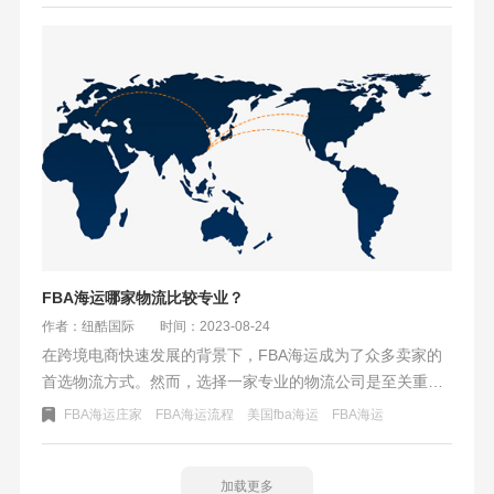
决定。
FBA海运哪家物流比较专业？
作者：纽酷国际
时间：2023-08-24
在跨境电商快速发展的背景下，FBA海运成为了众多卖家的
首选物流方式。然而，选择一家专业的物流公司是至关重要
的。纽酷国际作为一家备受好评的物流公司，凭借其专业的
FBA海运庄家
FBA海运流程
美国fba海运
​FBA海运
FBA海运一条龙服务、重视货物安全、方便的操作以及完善
的理赔方案，成为了卖家们信赖的合作伙伴。无论是国内仓
库、报关、清关，还是船司订舱、提柜和卡车派送等环节，
加载更多