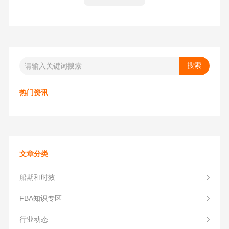
纽酷国际的海内外团队都能够全程操作，减轻了卖家的工作
负担。同时，纽酷国际注重货物安全，严格遵循规定和政策
法规，并提供全套的理赔方案，确保卖家在物流方面无后顾
之忧。对于寻找专业FBA海运物流公司的卖家来说，纽酷国
际无疑是一个不错的选择。
热门资讯
文章分类
船期和时效
FBA知识专区
行业动态