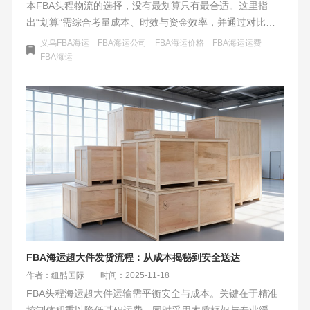
本FBA头程物流的选择，没有最划算只有最合适。这里指
出“划算”需综合考量成本、时效与资金效率，并通过对比表
格清晰展示海运与空运的核心差异。卖家结合自身货物属
义乌FBA海运
FBA海运公司
FBA海运价格
FBA海运运费
性、销售节奏等变量，利用提供的决策流程图与成本模型进
​FBA海运
行个性化分析。没有绝对最优，成功关键在于让物流策略精
准匹配业务的实际需求与阶段，并采用“海运为主、空运应
急”的组合策略以构建最具弹性的供应链。
FBA海运超大件发货流程：从成本揭秘到安全送达
作者：纽酷国际
时间：2025-11-18
FBA头程海运超大件运输需平衡安全与成本。关键在于精准
控制体积重以降低基础运费，同时采用木质框架与专业缓冲