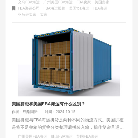
降本：重构关税成本、革新物流模式、深度重组供应链，短
义乌FBA海运
广州美国FBA海运
FBA卖家
美国卖家
期、中期、长期分别发力，构建抗风险体系，在高波动跨境
FBA海运公司
FBA海运报价
美国fba海运
​FBA海运
亚马逊卖家
卖家
环境中获取利润空间。
美国拼柜和美国FBA海运有什么区别？
作者：纽酷国际
时间：2024-10-15
美国拼柜与FBA海运拼货是两种不同的物流方式。美国拼柜
是将不足整箱的货物分类整理后拼装入箱，操作复杂且运输
时间较长，费用相对较低但需承担额外装箱拆箱费。而FBA
广州美国FBA海运
佛山FBA海运
英国FBA海运