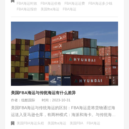
FBA海运时效
FBA海运价格
FBA海运运费
FBA海运多少钱
国际致力于优化物流解决方案，推动中国跨境电商行业发
FBA海运报价
美国fba海运
​FBA海运
展。
美国FBA海运与传统海运有什么差异
作者：纽酷国际
时间：2023-10-31
美国FBA海运与传统海运的区别：FBA海运是将货物通过海
运送入亚马逊仓库，有两种模式：海派和海卡。与传统海运
相比，FBA海运在运输目的地、方式、清关方式及发货人与
美国FBA海运头程
美国fba海运
美国FBA
​FBA海运
客户方面有所不同。选择适合的运输方式需根据具体情况来