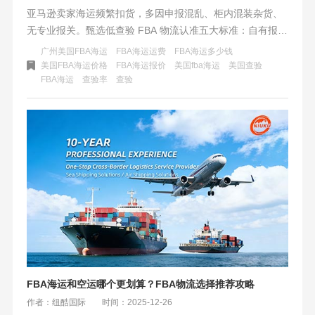
亚马逊卖家海运频繁扣货，多因申报混乱、柜内混装杂货、
无专业报关。甄选低查验 FBA 物流认准五大标准：自有报关
团队前置预审、FBA 独立专线柜、合规档案系统留存、全链
广州美国FBA海运
FBA海运运费
FBA海运多少钱
路自营不转包、配套 CPSC 申报。纽酷国际中美持证报关班
美国FBA海运价格
FBA海运报价
美国fba海运
美国查验
​FBA海运
查验率
查验
组，FBA 专属整柜统一申报，合规普货查验率低于行业均
值，搭配自营美线链路，为亚马逊品牌卖家提供稳定低查验
海运方案，仅承接合规普货。
FBA海运和空运哪个更划算？FBA物流选择推荐攻略
作者：纽酷国际
时间：2025-12-26