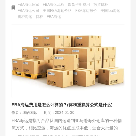
海运拼货则是跨境电商卖家将小批量货物集中送至亚马逊仓
FBA海运庄家
FBA海运流程
散货拼柜费用
散货拼柜
FBA海运公司
美国FBA海运价格
FBA海运报价
美国fba海运
库，由货运代理和船公司共同负责，享有更高效清关和配送
拼柜海运
拼柜
​FBA海运
服务，整体成本可控且时效更快，但需支付更多服务费用。
FBA海运费用是怎么计算的？(体积重换算公式是什么)
作者：纽酷国际
时间：2024-01-30
FBA海运是指将产品从国内运送到亚马逊海外仓库的一种物
流方式，相比空运，海运的优点是成本低，适合大批量的货
物。美国FBA海运一个立方和一公斤分别怎么计算？ FBA海