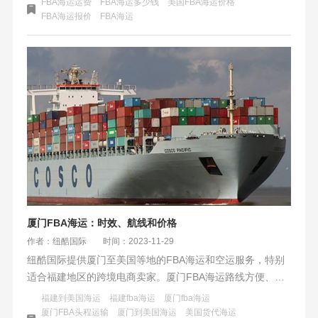
FBA海运运费
FBA海运多少钱
美国FBA海运价格
运体积重换算公式是：体积重=长宽高/换算系数，其中长、
FBA海运报价
​FBA海运
宽、高是货物的外包装尺寸，单位是厘米
厦门FBA海运：时效、航线和价格
作者：纽酷国际
时间：2023-11-29
纽酷国际提供厦门至美国等地的FBA海运和空运服务，特别
适合福建地区的跨境电商卖家。厦门FBA海运路线方便、流
程清晰，提供两种船运方式及时效选择，以满足不同需求。
福建到美国海运
福建fba海运
厦门fba海运
价格根据商品情况和运输距离等因素计算，公平合理。纽酷
厦门FBA头程运输
厦门到美国海运
美国货代海运