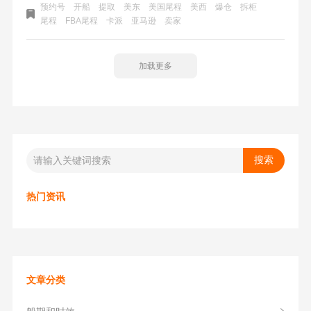
也是没法得到保证，时效也是慢出天际。有的卖家马上断货
预约号
开船
提取
美东
美国尾程
美西
爆仓
拆柜
或者已经断货了，货却还没送进去。卖家也是干着急，很无
尾程
FBA尾程
卡派
亚马逊
卖家
奈。
加载更多
热门资讯
文章分类