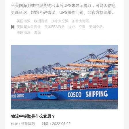
当美国海派或空派货物出库后UPS未显示提取，可能因信息
更新延迟、跟踪号码错误、UPS操作问题、非官方物流渠
道、特殊情况（如跑水账号、海关查验、仓库问题）等。建
英国海派
欧洲海派
加拿大空派
加拿大海派
议耐心等待、核对号码、联系UPS及发送方，并选择可靠渠
美国超大件海派
美国FBA海派
提取
空派
美国空派
美国海派
海派
道，制定备份计划，确保货物顺利到达。
物流中提取是什么意思？
作者：纽酷国际
时间：2022-06-02