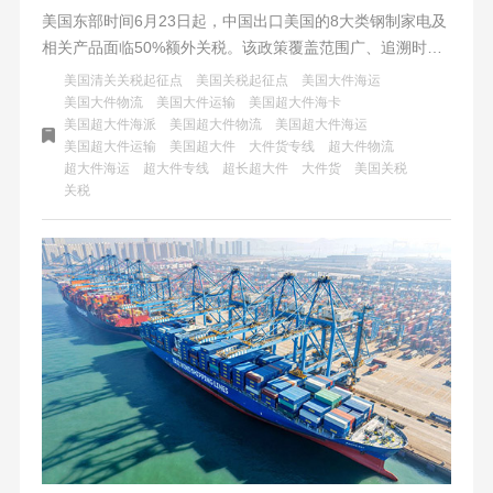
美国东部时间6月23日起，中国出口美国的8大类钢制家电及
相关产品面临50%额外关税。该政策覆盖范围广、追溯时点
严，但有豁免条款。中国卖家直面成本风暴，需优化供应链
美国清关关税起征点
美国关税起征点
美国大件海运
与物流策略。纽酷国际物流提供专业超大件海运方案，助力
美国大件物流
美国大件运输
美国超大件海卡
美国超大件海派
美国超大件物流
美国超大件海运
卖家大件出海。
美国超大件运输
美国超大件
大件货专线
超大件物流
超大件海运
超大件专线
超长超大件
大件货
美国关税
关税