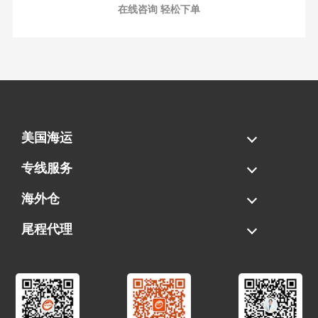
在线咨询 轻松下单
美国海运
海运拼柜
海运整柜
美国海卡
加拿大海运
专线服务
FBA专线直送
超大件专线
AWD专线
电池专线
海外仓
一件代发
FBA中转
贴标换标
拆柜/存储
尾程代理
美国清关
港口提柜
卡车派送
美国DDP/DDU