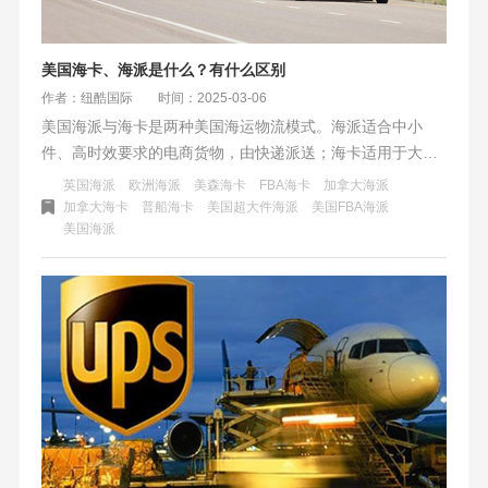
美国海卡、海派是什么？有什么区别
作者：纽酷国际
时间：2025-03-06
美国海派与海卡是两种美国海运物流模式。海派适合中小
件、高时效要求的电商货物，由快递派送；海卡适用于大
件、大批量货物，通过卡车运输。选择时需考虑货物属性、
英国海派
欧洲海派
美森海卡
FBA海卡
加拿大海派
时效要求及清关能力。市场上海派价格波动大，海卡较稳
加拿大海卡
普船海卡
美国超大件海派
美国FBA海派
美国海派
定，新兴混合渠道可降低成本。