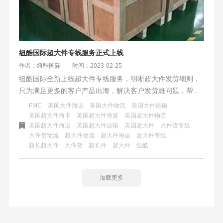
纽酷国际超大件专线服务正式上线
作者：纽酷国际
时间：2023-02-25
纽酷国际全新上线超大件专线服务，明晰超大件发货细则，
只为满足更多的客户产品出海，解决客户发货难问题，帮助
客户处理超大件发货事项。目前纽酷国际国内外仓库配套设
FMC
美国大件海运
美国大件物流
美国大件运输
备完善，可满足所有货件装拆柜，省去了卖家的后顾之忧。
美国超大件海卡
美国超大件海派
美国超大件物流
美国超大件海运
美国超大件运输
美国超大件
大件货专线
大件货物流
超大件物流
超大件海运
超大件专线
超长超大件
大件货
超长件
超大件
纽酷
加载更多