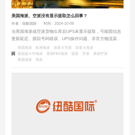
美国海派、空派没有显示提取怎么回事？
作者：纽酷国际
时间：2024-10-09
当美国海派或空派货物出库后UPS未显示提取，可能因信息
更新延迟、跟踪号码错误、UPS操作问题、非官方物流渠
道、特殊情况（如跑水账号、海关查验、仓库问题）等。建
英国海派
欧洲海派
加拿大空派
加拿大海派
议耐心等待、核对号码、联系UPS及发送方，并选择可靠渠
美国超大件海派
美国FBA海派
提取
空派
美国空派
美国海派
海派
道，制定备份计划，确保货物顺利到达。