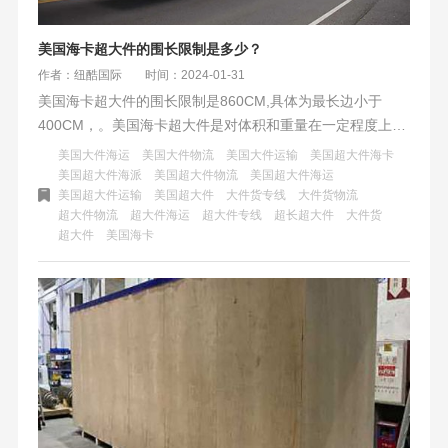
美国海卡超大件的围长限制是多少？
作者：纽酷国际
时间：2024-01-31
美国海卡超大件的围长限制是860CM,具体为最长边小于
400CM，。美国海卡超大件是对体积和重量在一定程度上大
大超过了一般标准货物的海运服务的统称。美国海卡超大件
美国大件海运
美国大件物流
美国大件运输
美国超大件海卡
适用于那些产品，比如：商业冰柜、家具、餐车、大型机械
美国超大件海派
美国超大件物流
美国超大件海运
美国超大件运输
美国超大件
大件货专线
大件货物流
等。它可以运输更多更大的货物，不受重量和体积的限制
超大件物流
超大件海运
超大件专线
超长超大件
大件货
超大件
美国海卡