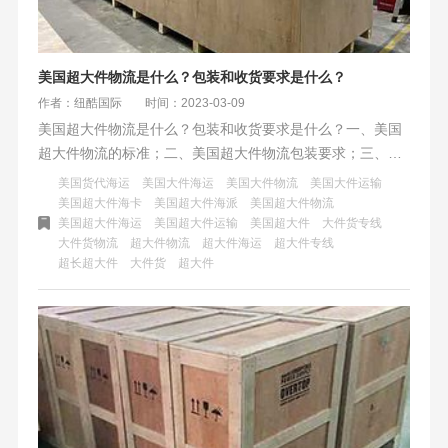
美国超大件物流是什么？包装和收货要求是什么？
作者：纽酷国际
时间：2023-03-09
美国超大件物流是什么？包装和收货要求是什么？一、美国
超大件物流的标准；二、美国超大件物流包装要求；三、美
国超大件物流注意事项；美国海运中超大件商品的尺寸超过
美国货代海运
美国大件海运
美国大件物流
美国大件运输
以下标准的就算是超大件范围。
美国超大件海卡
美国超大件海派
美国超大件物流
美国超大件海运
美国超大件运输
美国超大件
大件货专线
大件货物流
超大件物流
超大件海运
超大件专线
超长超大件
大件货
超大件