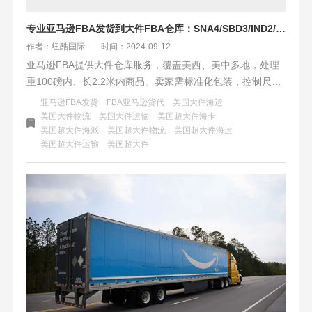
专业亚马逊FBA发货到大件FBA仓库：SNA4/SBD3/IND2/5/MDW6/9
作者：纽酷国际
时间：2024-09-12
亚马逊FBA提供大件仓库服务，覆盖美西、美中多地，处理
重100磅内、长2.2米内商品。卖家需标准化包装，控制尺寸
重量，预约发货。优化物流策略，分散库存，利用亚马逊物
亚马逊FBA发货
FBA亚马逊货代
美国大件海运
流网络降低成本。同时，关注售后服务，及时响应顾客需
美国大件物流
美国大件运输
美国超大件海卡
美国超大件海派
美国超大件物流
美国超大件海运
求，收集反馈以提升满意度。
美国超大件运输
美国超大件