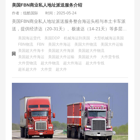
美国FBN商业私人地址派送服务介绍
作者：纽酷国际
时间：2025-05-24
美国FBN商业私人地址派送服务整合海运头程与本土卡车派
送，提供经济达（20-31天）、极速达（14-21天）等多层级
渠道，覆盖全美商私地址及20+第三方仓，支持超大件运
美国海运货代
美国DDP
机械海运到美国
大型机械海运美国
输。自营资源保障时效与成本平衡，全链路可视，是跨境电
FBN物流
FBN
美国大件海运
美国大件物流
美国大件运输
美国超大件海卡
美国超大件海派
美国超大件物流
商、工业采购及私人寄送的可靠选择。
美国超大件海运
美国超大件运输
美国超大件
大件货专线
大件货物流
超大件物流
超大件海运
超大件专线
超长超大件
大件货
超大件