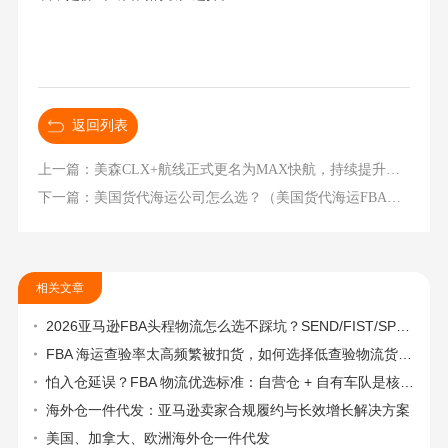
返回列表
上一篇：美森CLX+航线正式更名为MAX快航，持续提升中美海运物流时效服务水平
下一篇：美国货代海运公司怎么选？（美国货代海运FBA优势是什么）
相关文章
2026亚马逊FBA头程物流怎么选不踩坑？SEND/FIST/SPN官方认证物流商，只有这家敢承诺“准达率第一”
FBA 海运查验率太高频繁被扣货，如何选择低查验物流货代？
怕入仓延误？FBA 物流优选标准：自营仓 + 自有车队是核心硬指标
海外仓一件代发：亚马逊卖家合规履约与长效增长解决方案
美国、加拿大、欧洲海外仓一件代发