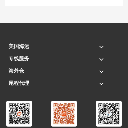
美国海运
海运拼柜
海运整柜
美国海卡
加拿大海运
专线服务
FBA专线直送
超大件专线
AWD专线
电池专线
海外仓
一件代发
FBA中转
贴标换标
拆柜/存储
尾程代理
美国清关
港口提柜
卡车派送
美国DDP/DDU