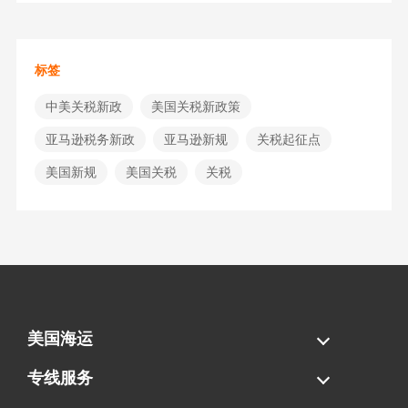
标签
中美关税新政
美国关税新政策
亚马逊税务新政
亚马逊新规
关税起征点
美国新规
美国关税
关税
美国海运
海运拼柜
海运整柜
美国海卡
加拿大海运
专线服务