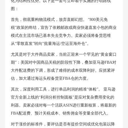
化为结构性优势。以下是一套可立即着手实施的行动路线
图：
首先，彻底重构物流模式，放弃直邮幻想。 “800美元免
税”政策的终结，宣告了依赖邮政或商业快递直发小包的商业
模式在主流市场已基本失去竞争力。卖家必须将备货思维
从“零散直发”转向“批量海运/空运至海外仓”。
尤其是对于大件商品卖家，当前正迎来一个罕见的“黄金窗口
期”：美国对中国商品关税的阶段性下降，叠加亚马逊FBA对
大件配送费的下调，形成了难得的成本双降利好。应抓紧评
估，加大通过海运头程备货至FBA仓的力度。
其次，深度利用工具，进行单品利润的精准“体检”。 亚马逊
官方全新上线的“利润分析控制面板”是应对复杂费用变化的
利器。卖家必须对每一个活跃ASIN进行重新核算，将最新的
FBA配送费、预计关税成本、销售佣金等变量全部代入。
对于涨价的标准件，要评估是否有提价空间或优化包装以降