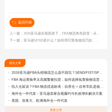
返回列表
上一篇：2026亚马逊合规新政下，FBA物流角色剧变：从成本数字转换成生存线
下一篇：亚马逊SEND是什么？如何用它豁免物流罚款、保障店铺绩效？
相关文章
2026亚马逊FBA头程物流怎么选不踩坑？SEND/FIST/SPN官方认证物流商，只有这家敢承诺“准达率第一”
FBA 海运查验率太高频繁被扣货，如何选择低查验物流货代？
怕入仓延误？FBA 物流优选标准：自营仓 + 自有车队是核心硬指标
海外仓一件代发：亚马逊卖家合规履约与长效增长解决方案
美国、加拿大、欧洲海外仓一件代发
更多文章