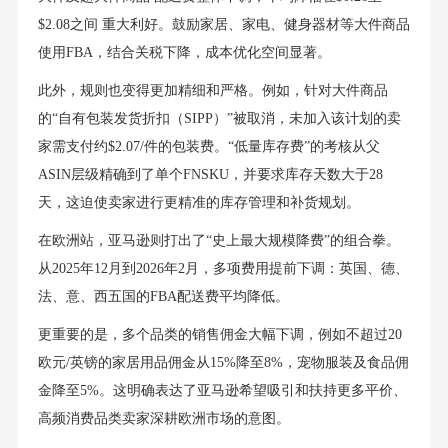
$2.08之间 重大利好。鼓励家居、家电、健身器材等大件商品
使用FBA，结合关税下降，成本优化空间显著。
此外，规则也变得更加精细和严格。例如，针对大件商品
的“自有包装发货折扣（SIPP）”被取消，未加入该计划的卖
家需支付约$2.07/件的包装费。“低量库存费”的考核从父
ASIN层级精确到了单个FNSKU，并要求库存天数大于28
天，这迫使卖家进行更精准的库存管理和补货规划。
在欧洲站，亚马逊则打出了“史上最大规模降费”的组合拳。
从2025年12月到2026年2月，多项费用提前下调：英国、德、
法、意、西五国的FBA配送费平均降低。
更重要的是，多个品类的销售佣金大幅下调，例如不超过20
欧元/英镑的家居用品佣金从15%降至8%，宠物服装及食品佣
金降至5%。这明确表达了亚马逊希望吸引和扶持更多平价、
高频消费品类卖家深耕欧洲市场的意图。