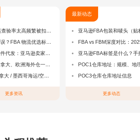
最新动态
率太高频繁被扣货，如何选择低查验物流货代？
亚马逊FBA包装和唛头（贴标签）要求（2025最新详
 物流优选标准：自营仓 + 自有车队是核心硬指标
FBA vs FBM深度对比：2025年卖家该如何选择？（附决策流程
：亚马逊卖家合规履约与长效增长解决方案
亚马逊FBA标签是什么？手把手教你设置与避坑（附超全指
拿大、欧洲海外仓一件代发
POC1仓库地址：规模、地理与优势分
 墨西哥海运/空运 | 多国海运一站式解决方案
POC3仓库仓库地址信息
更多资讯
更多动态