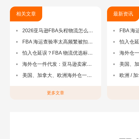
相关文章
最新资讯
2026亚马逊FBA头程物流怎么选不踩坑？SEND/FIST/SPN官方认证物流商，只有这家敢承诺“准达率第一”
FBA 海运查验
FBA 海运查验率太高频繁被扣货，如何选择低查验物流货代？
怕入仓延误？FBA
怕入仓延误？FBA 物流优选标准：自营仓 + 自有车队是核心硬指标
海外仓一件代发
海外仓一件代发：亚马逊卖家合规履约与长效增长解决方案
美国、加
美国、加拿大、欧洲海外仓一件代发
欧洲 / 加拿大 /
更多文章