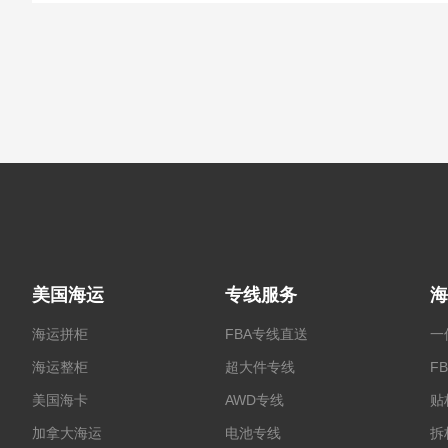
美国海运
专线服务
海
海运拼柜
FBA专线直送
一
海运整柜
超大件专线
F
美国海卡
AWD专线
贴
加拿大海运
电池专线
拆