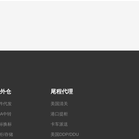
外仓
尾程代理
件代发
美国清关
BA中转
港口提柜
标换标
卡车派送
柜/存储
美国DDP/DDU