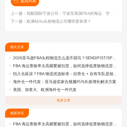
返回列表
上一篇：纽酷国际宁波公司：宁波至美国FBA的海运、空运稳定交付
下一篇：欧洲站fba头程物流公司哪些更靠谱？
相关文章
2026亚马逊FBA头程物流怎么选不踩坑？SEND/FIST/SPN官方认证物流商，只有这家敢承诺“准达率第一”
FBA 海运查验率太高频繁被扣货，如何选择低查验物流货代？
怕入仓延误？FBA 物流优选标准：自营仓 + 自有车队是核心硬指标
海外仓一件代发：亚马逊卖家合规履约与长效增长解决方案
美国、加拿大、欧洲海外仓一件代发
更多文章
最新资讯
FBA 海运查验率太高频繁被扣货，如何选择低查验物流货代？