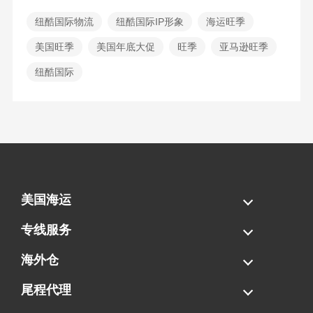
纽酷国际物流
纽酷国际IP形象
海运旺季
美国旺季
美国年底大促
旺季
亚马逊旺季
纽酷国际
美国海运
海运拼柜
海运整柜
美国海卡
加拿大海运
专线服务
FBA专线直送
超大件专线
AWD专线
电池专线
海外仓
一件代发
FBA中转
贴标换标
拆柜/存储
尾程代理