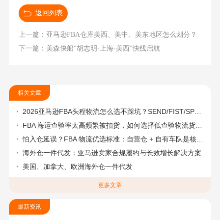
返回列表
上一篇：亚马逊FBA仓库美西、美中、美东地区怎么划分？
下一篇：美森快船"胡志明-上海-美西"快线启航
相关文章
2026亚马逊FBA头程物流怎么选不踩坑？SEND/FIST/SPN官方认证物流商，只有这家敢承诺“准达率第一”
FBA 海运查验率太高频繁被扣货，如何选择低查验物流货代？
怕入仓延误？FBA 物流优选标准：自营仓 + 自有车队是核心硬指标
海外仓一件代发：亚马逊卖家合规履约与长效增长解决方案
美国、加拿大、欧洲海外仓一件代发
更多文章
最新资讯