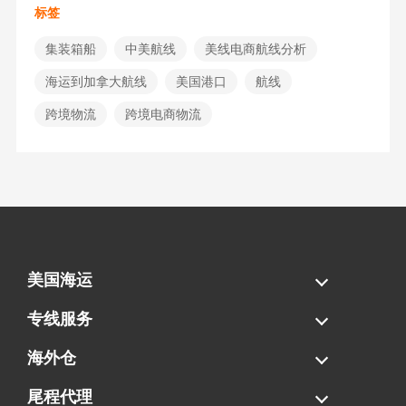
标签
集装箱船
中美航线
美线电商航线分析
海运到加拿大航线
美国港口
航线
跨境物流
跨境电商物流
美国海运
海运拼柜
海运整柜
美国海卡
加拿大海运
专线服务
FBA专线直送
超大件专线
AWD专线
电池专线
海外仓
一件代发
FBA中转
贴标换标
拆柜/存储
尾程代理