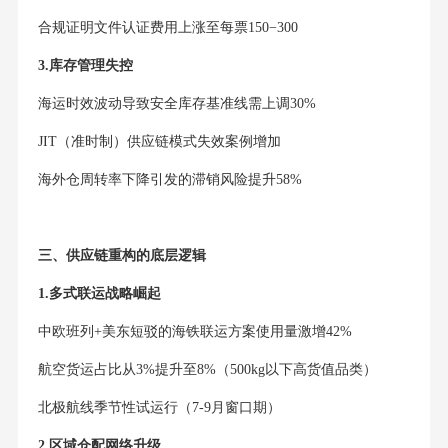
合规证明文件认证费用上涨至每票150−300
3.库存管理失控
海运时效波动导致安全库存基准线需上调30%
JIT（准时制）供应链模式失效案例增加
海外仓周转率下降引发的滞销风险提升58%
三、供应链重构的底层逻辑
1.多式联运战略崛起
中欧班列+美东短驳的海铁联运方案使用量激增42%
航空货运占比从3%提升至8%（500kg以下高货值品类）
北极航线季节性试运行（7-9月窗口期）
2.区域仓配网络升级