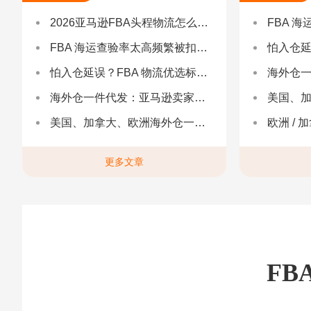
2026亚马逊FBA头程物流怎么选不踩坑？SEND/FIST/SPN官方认证物流商，只有这家敢承诺“准达率第一”
FBA 海运查验
FBA 海运查验率太高频繁被扣货，如何选择低查验物流货代？
怕入仓延误？FBA
怕入仓延误？FBA 物流优选标准：自营仓 + 自有车队是核心硬指标
海外仓一件代发
海外仓一件代发：亚马逊卖家合规履约与长效增长解决方案
美国、加
美国、加拿大、欧洲海外仓一件代发
欧洲 / 加拿大 /
更多文章
FB