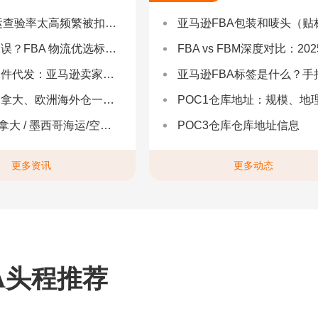
率太高频繁被扣货，如何选择低查验物流货代？
亚马逊FBA包装和唛头（贴标签）要求（2025最新详
 物流优选标准：自营仓 + 自有车队是核心硬指标
FBA vs FBM深度对比：2025年卖家该如何选择？（附决策流程
：亚马逊卖家合规履约与长效增长解决方案
亚马逊FBA标签是什么？手把手教你设置与避坑（附超全指
拿大、欧洲海外仓一件代发
POC1仓库地址：规模、地理与优势分
 墨西哥海运/空运 | 多国海运一站式解决方案
POC3仓库仓库地址信息
更多资讯
更多动态
A头程推荐