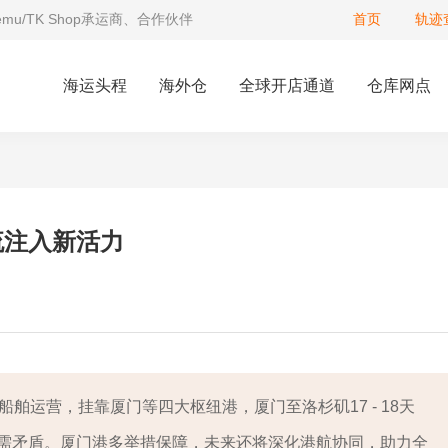
Temu/TK Shop承运商、合作伙伴
首页
轨迹
海运头程
海外仓
全球开店通道
仓库网点
流注入新活力
船舶运营，挂靠厦门等四大枢纽港，厦门至洛杉矶17 - 18天
需矛盾。厦门港多举措保障，未来还将深化港航协同，助力全