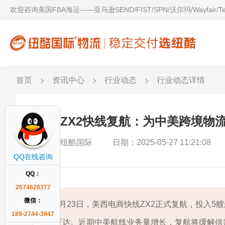
欢迎咨询美国FBA海运——亚马逊SEND/FIST/SPN/沃尔玛/Wayfair/
首页
资讯中心
行业动态
行业动态详情
以星ZX2快线复航：为中美跨境物
作者：纽酷国际
日期：2025-05-27 11:21:08
QQ在线咨询
QQ：
2674628377
微信：
5月23日，美西电商快线ZX2正式复航，投入5艘
189-2744-3847
可达。近期中美航线业务量增长，复航将缓解供