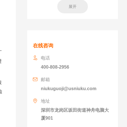
展开
在线咨询
广
电话
进
400-808-2956
邮箱
跟
niukuguoji@usniuku.com
检
地址
深圳市龙岗区坂田街道神舟电脑大
厦901