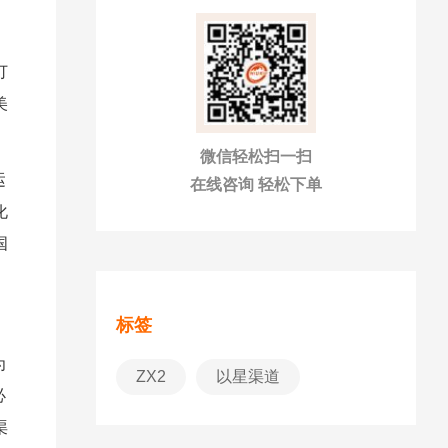
订
美
微信轻松扫一扫
运
在线咨询 轻松下单
化
国
标签
为
ZX2
以星渠道
必
渠