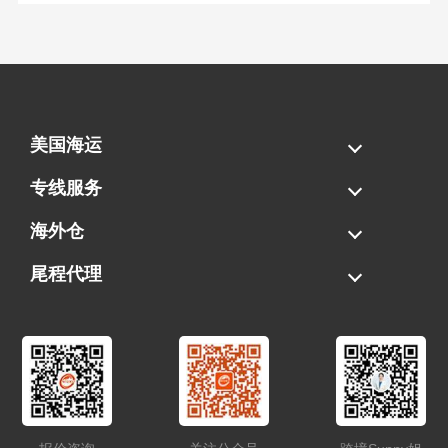
美国海运
海运拼柜
海运整柜
美国海卡
加拿大海运
专线服务
FBA专线直送
超大件专线
AWD专线
电池专线
海外仓
一件代发
FBA中转
贴标换标
拆柜/存储
尾程代理
美国清关
港口提柜
卡车派送
美国DDP/DDU