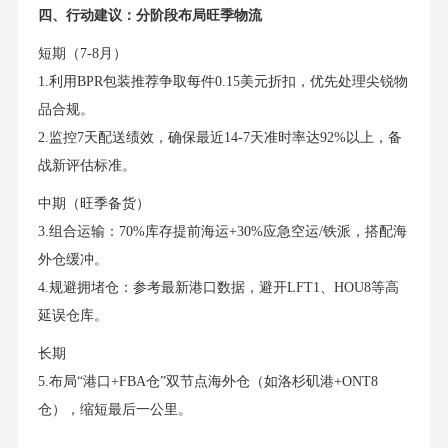
四、行动建议：分阶段布局旺季物流
短期（7-8月）
1.利用BPR包装推荐争取每件0.15美元折扣，优先处理尖锐物
品合规。
2.监控7天配送绩效，确保最近14-7天准时率达92%以上，备
战新评估标准。
中期（旺季备货）
3.组合运输：70%库存提前海运+30%应急空运/铁派，搭配海
外仓缓冲。
4.规避拥堵仓：参考最新港口数据，避开LFT1、HOU8等高
延误仓库。
长期
5.布局“港口+FBA仓”双节点海外仓（如洛杉矶港+ONT8
仓），缩短最后一公里。