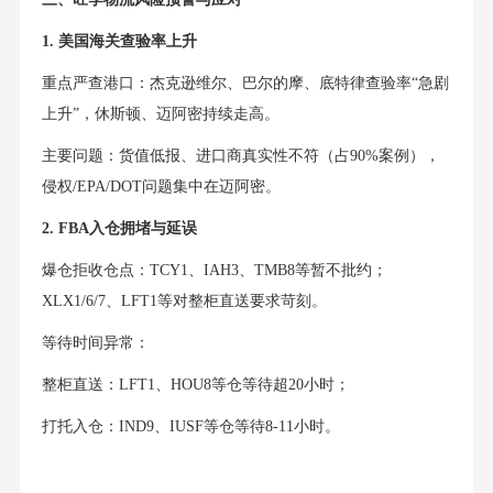
1. 美国海关查验率上升
重点严查港口：杰克逊维尔、巴尔的摩、底特律查验率“急剧
上升”，休斯顿、迈阿密持续走高。
主要问题：货值低报、进口商真实性不符（占90%案例），
侵权/EPA/DOT问题集中在迈阿密。
2. FBA入仓拥堵与延误
爆仓拒收仓点：TCY1、IAH3、TMB8等暂不批约；
XLX1/6/7、LFT1等对整柜直送要求苛刻。
等待时间异常：
整柜直送：LFT1、HOU8等仓等待超20小时；
打托入仓：IND9、IUSF等仓等待8-11小时。