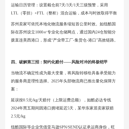
运输日历管理：设置截仓前7天/3天/1天三级预警，采用
LTL（零担）+FTL（整柜）混合运输，成本与时效取得平衡
苏州卖家可依托本地化物流服务缩短首公里时效。如纽酷国
际在苏州设立1000㎡专业化仓储网点，通过国内24仓智能分
拨直连美西港口，形成“产业带工厂-集货仓-港口”高效链路。
四、破解第三招：契约化赔付——风险对冲的终极铠甲
当物流不确定性成为最大变量，将风险转移给具备承受能力
的服务商是理性选择。2025年头部物流商已推出量化保障方
案：
延误按0.5元/kg/天赔付（上限运费总额），如酷必达专线
2024年黑五期间因港口拥堵延迟5天，某华东家居卖家获赔
2.5元/kg
纽酷国际等企业凭借亚马逊SPN/SEND认证承运商身份，旺