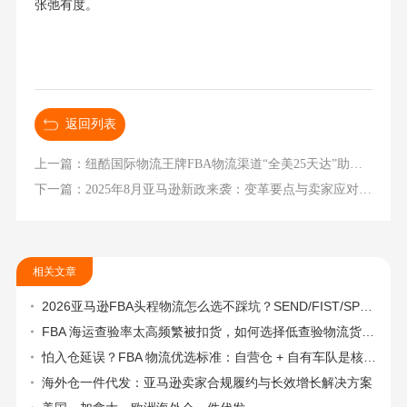
张弛有度。
返回列表
上一篇：纽酷国际物流王牌FBA物流渠道“全美25天达”助力杭州产业带品牌出海
下一篇：2025年8月亚马逊新政来袭：变革要点与卖家应对指南
相关文章
2026亚马逊FBA头程物流怎么选不踩坑？SEND/FIST/SPN官方认证物流商，只有这家敢承诺“准达率第一”
FBA 海运查验率太高频繁被扣货，如何选择低查验物流货代？
怕入仓延误？FBA 物流优选标准：自营仓 + 自有车队是核心硬指标
海外仓一件代发：亚马逊卖家合规履约与长效增长解决方案