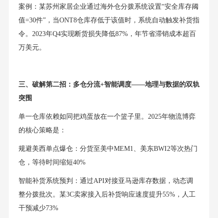
案例：某苏州家居企业通过海外仓分拨系统设置“安全库存阈
值=30件”，当ONT8仓库存低于该值时，系统自动触发补货指
令。2023年Q4实现断货损失降低87%，年节省滞销成本超百
万美元。
三、破解第二招：多仓分流+智能调度——地理与数据的双轨
突围
单一仓库依赖如同把鸡蛋放在一个篮子里。2025年物流博弈
的核心策略是：
规避美西单点爆仓：分货至美中MEM1、美东BWI2等次热门
仓，等待时间缩短40%
智能补货系统预判：通过API对接亚马逊库存数据，动态调
整分拨批次。某3C卖家接入后补货响应速度提升55%，人工
干预减少73%