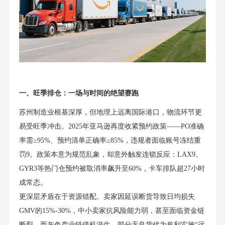
一、旺季排仓：一场与时间的绝望赛跑
苏州制造业根基深厚，但地理上远离国际港口，物流环节更
易受旺季冲击。2025年亚马逊再度收紧预约政策——PO准确
率需≥95%、预约清单正确率≥85%，违规者面临账号冻结重
罚9。政策本意为规范乱象，却意外触发连锁反应：LAX9、
GYR3等热门仓预约被取消率飙升至60%，卡车排队超27小时
成常态。
更深层矛盾在于资源错配。卖家因延误断货导致日均损失
GMV的15%-30%，中小卖家抗风险能力弱，甚至面临资金链
断裂。而灰色产业链借机滋生，部分无良货代为牟利实施“远