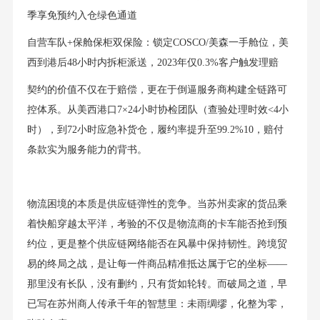
季享免预约入仓绿色通道
自营车队+保舱保柜双保险：锁定COSCO/美森一手舱位，美
西到港后48小时内拆柜派送，2023年仅0.3%客户触发理赔
契约的价值不仅在于赔偿，更在于倒逼服务商构建全链路可
控体系。从美西港口7×24小时协检团队（查验处理时效<4小
时），到72小时应急补货仓，履约率提升至99.2%10，赔付
条款实为服务能力的背书。
物流困境的本质是供应链弹性的竞争。当苏州卖家的货品乘
着快船穿越太平洋，考验的不仅是物流商的卡车能否抢到预
约位，更是整个供应链网络能否在风暴中保持韧性。跨境贸
易的终局之战，是让每一件商品精准抵达属于它的坐标——
那里没有长队，没有删约，只有货如轮转。而破局之道，早
已写在苏州商人传承千年的智慧里：未雨绸缪，化整为零，