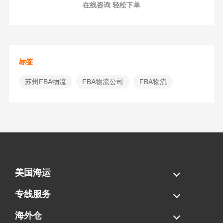
在线咨询 轻松下单
标签
苏州FBA物流
FBA物流公司
FBA物流
美国海运
海运拼柜
海运整柜
美国海卡
加拿大海运
专线服务
FBA专线直送
超大件专线
AWD专线
电池专线
海外仓