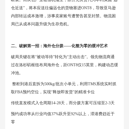
仓近送”，将本应送往偏远仓的货物塞进ONT8，导致亚马逊
内部转运成本激增，涉事卖家账号遭警告甚至封禁。物流困
局已从成本问题升级为生存危机。
二、破解第一招：海外仓分拨——化整为零的缓冲艺术
破局关键在将“被动等待”转化为“主动出击”。领先物流商通
过在洛杉矶枢纽布局海外仓，距ONT8仅15英里，构建动态缓
冲池。
整柜到港后直拆为500kg/批次小单元，利用TMS系统实时抓
取FBA预约空位，实现“释放即发货”的精准卡位
传统直发模式入仓周期14-28天，而分拨方案可压缩至2-3天
预约成功率从行业均值37%跃升至92%以上，滞港费趋近于
零