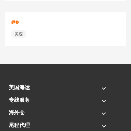
标签
美森
美国海运
海运拼柜
海运整柜
美国海卡
加拿大海运
专线服务
FBA专线直送
超大件专线
AWD专线
电池专线
海外仓
一件代发
FBA中转
贴标换标
拆柜/存储
尾程代理