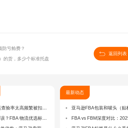
预防亏舱费？
返回列表
B）的货，多少个标准托盘
最新动态
率太高频繁被扣货，如何选择低查验物流货代？
亚马逊FBA包装和唛头（贴标签）要求（2025最新详
 物流优选标准：自营仓 + 自有车队是核心硬指标
FBA vs FBM深度对比：2025年卖家该如何选择？（附决策流程