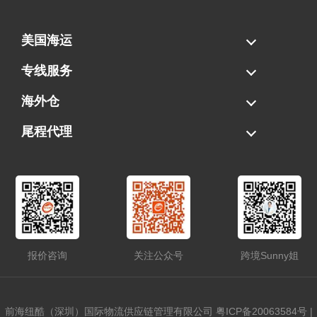
美国海运
海运拼柜
海运整柜
美国海卡
加拿大海运
专线服务
FBA专线直送
超大件专线
AWD专线
电池专线
海外仓
一件代发
FBA中转
贴标换标
拆柜/存储
尾程代理
美国清关
港口提柜
卡车派送
美国DDP/DDU
报价咨询
关注公众号
跨境Sunny姐
前海纽酷（深圳）国际物流供应链管理有限公司
粤ICP备20063584号
|